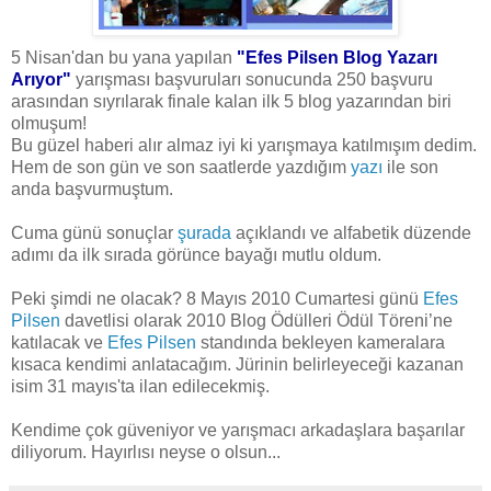
5 Nisan'dan bu yana yapılan
"Efes Pilsen Blog Yazarı
Arıyor"
yarışması başvuruları sonucunda 250 başvuru
arasından sıyrılarak finale kalan ilk 5 blog yazarından biri
olmuşum!
Bu güzel haberi alır almaz iyi ki yarışmaya katılmışım dedim.
Hem de son gün ve son saatlerde yazdığım
yazı
ile son
anda başvurmuştum.
Cuma günü sonuçlar
şurada
açıklandı ve alfabetik düzende
adımı da ilk sırada görünce bayağı mutlu oldum.
Peki şimdi ne olacak? 8 Mayıs 2010 Cumartesi günü
Efes
Pilsen
davetlisi olarak 2010 Blog Ödülleri Ödül Töreni’ne
katılacak ve
Efes Pilsen
standında bekleyen kameralara
kısaca kendimi anlatacağım. Jürinin belirleyeceği kazanan
isim 31 mayıs'ta ilan edilecekmiş.
Kendime çok güveniyor ve yarışmacı arkadaşlara başarılar
diliyorum. Hayırlısı neyse o olsun...