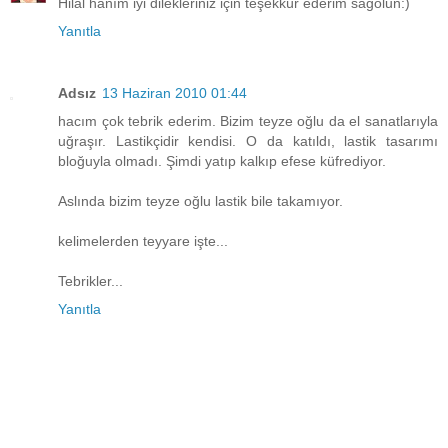
Hilal hanım iyi dilekleriniz için teşekkür ederim sağolun:)
Yanıtla
Adsız
13 Haziran 2010 01:44
hacım çok tebrik ederim. Bizim teyze oğlu da el sanatlarıyla
uğraşır. Lastikçidir kendisi. O da katıldı, lastik tasarımı
bloğuyla olmadı. Şimdi yatıp kalkıp efese küfrediyor.
Aslında bizim teyze oğlu lastik bile takamıyor.
kelimelerden teyyare işte...
Tebrikler...
Yanıtla