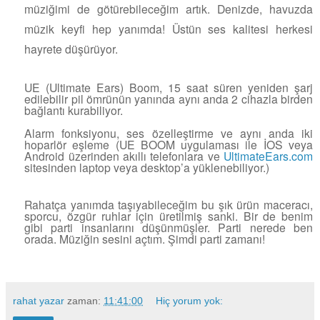
müziğimi de götürebileceğim artık. Denizde, havuzda
müzik keyfi hep yanımda! Üstün ses kalitesi herkesi
hayrete düşürüyor.
UE (Ultimate Ears) Boom, 15 saat süren yeniden şarj
edilebilir pil ömrünün yanında aynı anda 2 cihazla birden
bağlantı kurabiliyor.
Alarm fonksiyonu, ses özelleştirme ve aynı anda iki
hoparlör eşleme (UE BOOM uygulaması ile İOS veya
Android üzerinden akıllı telefonlara ve
UltimateEars.com
sitesinden laptop veya desktop’a yüklenebiliyor.)
Rahatça yanımda taşıyabileceğim bu şık ürün maceracı,
sporcu, özgür ruhlar için üretilmiş sanki. Bir de benim
gibi parti insanlarını düşünmüşler. Parti nerede ben
orada. Müziğin sesini açtım. Şimdi parti zamanı!
rahat yazar
zaman:
11:41:00
Hiç yorum yok: