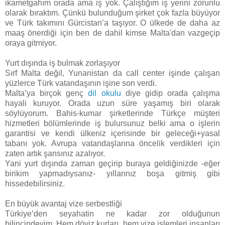
ikametgahım orada ama iş yok. Çalıştığım iş yerini zorunlu
olarak bıraktım. Çünkü bulunduğum şirket çok fazla büyüyor
ve Türk takımını Gürcistan’a taşıyor. O ülkede de daha az
maaş önerdiği için ben de dahil kimse Malta'dan vazgeçip
oraya gitmiyor.
Yurt dışında iş bulmak zorlaşıyor
Sırf Malta değil, Yunanistan da call center işinde çalışan
yüzlerce Türk vatandaşının işine son verdi.
Malta’ya birçok genç
dil okulu
diye gidip orada çalışma
hayali kuruyor. Orada uzun süre yaşamış biri olarak
söylüyorum. Bahis-kumar şirketlerinde Türkçe müşteri
hizmetleri bölümlerinde iş bulursunuz belki ama o işlerin
garantisi ve kendi ülkeniz içerisinde bir geleceği+yasal
tabanı yok. Avrupa vatandaşlarına öncelik verdikleri için
zaten artık şansınız azalıyor.
Yani yurt dışında zaman geçirip buraya geldiğinizde -eğer
birikim yapmadıysanız- yıllarınız boşa gitmiş gibi
hissedebilirsiniz.
En büyük avantaj vize serbestliği
Türkiye’den seyahatin ne kadar zor olduğunun
bilincindeyim. Hem döviz kurları, hem vize işlemleri insanları