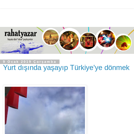
9 Ocak 2019 Çarşamba
Yurt dışında yaşayıp Türkiye’ye dönmek