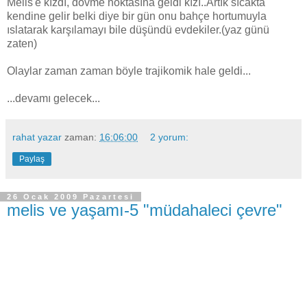
Melis'e kızdı, dövme noktasına geldi kızı..Artık sıcakta
kendine gelir belki diye bir gün onu bahçe hortumuyla
ıslatarak karşılamayı bile düşündü evdekiler.(yaz günü
zaten)
Olaylar zaman zaman böyle trajikomik hale geldi...
...devamı gelecek...
rahat yazar
zaman:
16:06:00
2 yorum:
Paylaş
26 Ocak 2009 Pazartesi
melis ve yaşamı-5 "müdahaleci çevre"