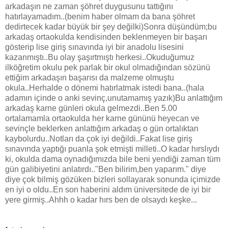
arkadaşın ne zaman şöhret duygusunu tattığını
hatırlayamadım..(benim haber olmam da bana şöhret
dedirtecek kadar büyük bir şey değilki)Sonra düşündüm;bu
arkadaş ortaokulda kendisinden beklenmeyen bir başarı
gösterip lise giriş sınavında iyi bir anadolu lisesini
kazanmıştı..Bu olay şaşırtmıştı herkesi..Okuduğumuz
ilköğretim okulu pek parlak bir okul olmadığından sözünü
ettiğim arkadaşın başarısı da malzeme olmuştu
okula..Herhalde o dönemi hatırlatmak istedi bana..(hala
adamın içinde o anki sevinç,unutamamış yazık)Bu anlattığım
arkadaş karne günleri okula gelmezdi..Ben 5.00
ortalamamla ortaokulda her karne gününü heyecan ve
sevinçle beklerken anlattığım arkadaş o gün ortalıktan
kaybolurdu..Notları da çok iyi değildi..Fakat lise giriş
sınavında yaptığı puanla şok etmişti milleti..O kadar hırslıydı
ki, okulda dama oynadığımızda bile beni yendiği zaman tüm
gün galibiyetini anlatırdı.."Ben bilirim,ben yaparım." diye
diye çok bilmiş gözüken bizleri sollayarak sonunda içimizde
en iyi o oldu..En son haberini aldım üniversitede de iyi bir
yere girmiş..Ahhh o kadar hırs ben de olsaydı keşke...