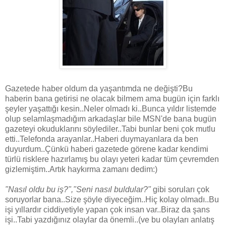
Gazetede haber oldum da yaşantımda ne değişti?Bu
haberin bana getirisi ne olacak bilmem ama bugün için farklı
şeyler yaşattığı kesin..Neler olmadı ki..Bunca yıldır listemde
olup selamlaşmadığım arkadaşlar bile MSN'de bana bugün
gazeteyi okuduklarını söylediler..Tabi bunlar beni çok mutlu
etti..Telefonda arayanlar..Haberi duymayanlara da ben
duyurdum..Çünkü haberi gazetede görene kadar kendimi
türlü risklere hazırlamış bu olayı yeteri kadar tüm çevremden
gizlemiştim..Artık haykırma zamanı dedim:)
"Nasıl oldu bu iş?","Seni nasıl buldular?"
gibi soruları çok
soruyorlar bana..Size şöyle diyeceğim..Hiç kolay olmadı..Bu
işi yıllardır ciddiyetiyle yapan çok insan var..Biraz da şans
işi..Tabi yazdığınız olaylar da önemli..(ve bu olayları anlatış