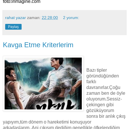
foto:inmagine.com
rahat yazar
zaman:
22:28:00
2 yorum:
Paylaş
Kavga Etme Kriterlerim
Bazı tipler
göründüğünden
farklı
davranırlar.Çoğu
zaman ben de öyle
oluyorum.Sessiz-
çekingen gibi
gözüküyorum
sonra bir anlık çıkış
yapıyım,tüm dönem o hareketimi konuşuyor
arkadaşlarım..Ani çıkışım dediğim genellikle öfkelendiğim