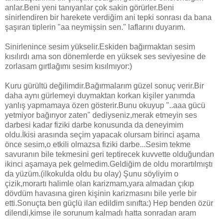
anlar.Beni yeni tanıyanlar çok sakin görürler.Beni
sinirlendiren bir harekete verdiğim ani tepki sonrası da bana
şaşıran tiplerin "aa neymişsin sen." laflarını duyarım.
Sinirlenince sesim yükselir.Eskiden bağırmaktan sesim
kısılırdı ama son dönemlerde en yüksek ses seviyesine de
zorlasam gırtlağımı sesim kısılmıyor:)
Kuru gürültü değilimdir.Bağırmalarım güzel sonuç verir.Bir
daha aynı gürlemeyi duymaktan korkan kişiler yanımda
yanlış yapmamaya özen gösterir.Bunu okuyup "..aaa gücü
yetmiyor bağırıyor zaten" dediyseniz,merak etmeyin ses
darbesi kadar fiziki darbe konusunda da deneyimim
oldu.İkisi arasında seçim yapacak olursam birinci aşama
önce sesim,o etkili olmazsa fiziki darbe...Sesim tekme
savuranın bile tekmesini geri teptirecek kuvvette olduğundan
ikinci aşamaya pek gelmedim.Geldiğim de oldu morartılmıştı
da yüzüm.(ilkokulda oldu bu olay) Şunu söyliyim o
çizik,morartı halimle olan karizmam,yara almadan çıkıp
dövdüm havasına giren kişinin karizmasını bile yerle bir
etti.Sonuçta ben güçlü ilan edildim sınıfta:) Hep benden özür
dilendi,kimse ile sorunum kalmadı hatta sonradan aram