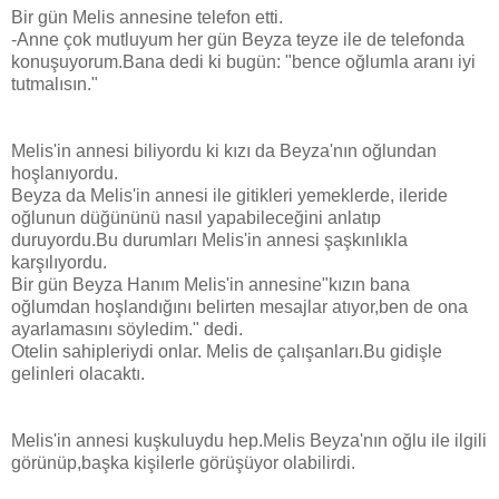
Bir gün Melis annesine telefon etti.
-Anne çok mutluyum her gün Beyza teyze ile de telefonda
konuşuyorum.Bana dedi ki bugün: "bence oğlumla aranı iyi
tutmalısın."
Melis'in annesi biliyordu ki kızı da Beyza'nın oğlundan
hoşlanıyordu.
Beyza da Melis'in annesi ile gitikleri yemeklerde, ileride
oğlunun düğününü nasıl yapabileceğini anlatıp
duruyordu.Bu durumları Melis'in annesi şaşkınlıkla
karşılıyordu.
Bir gün Beyza Hanım Melis'in annesine"kızın bana
oğlumdan hoşlandığını belirten mesajlar atıyor,ben de ona
ayarlamasını söyledim." dedi.
Otelin sahipleriydi onlar. Melis de çalışanları.Bu gidişle
gelinleri olacaktı.
Melis'in annesi kuşkuluydu hep.Melis Beyza'nın oğlu ile ilgili
görünüp,başka kişilerle görüşüyor olabilirdi.