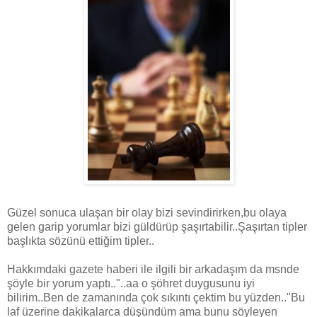
Güzel sonuca ulaşan bir olay bizi sevindirirken,bu olaya
gelen garip yorumlar bizi güldürüp şaşırtabilir..Şaşırtan tipler
başlıkta sözünü ettiğim tipler..
Hakkımdaki gazete haberi ile ilgili bir arkadaşım da msnde
şöyle bir yorum yaptı.."..aa o şöhret duygusunu iyi
bilirim..Ben de zamanında çok sıkıntı çektim bu yüzden.."Bu
laf üzerine dakikalarca düşündüm ama bunu söyleyen