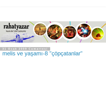
31 Ocak 2009 Cumartesi
melis ve yaşamı-8 "çöpçatanlar"