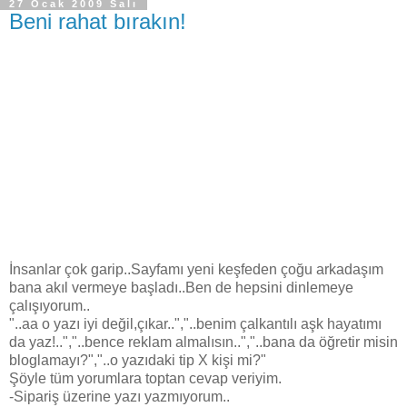
27 Ocak 2009 Salı
Beni rahat bırakın!
İnsanlar çok garip..Sayfamı yeni keşfeden çoğu arkadaşım
bana akıl vermeye başladı..Ben de hepsini dinlemeye
çalışıyorum..
"..aa o yazı iyi değil,çıkar..","..benim çalkantılı aşk hayatımı
da yaz!..","..bence reklam almalısın..","..bana da öğretir misin
bloglamayı?","..o yazıdaki tip X kişi mi?"
Şöyle tüm yorumlara toptan cevap veriyim.
-Sipariş üzerine yazı yazmıyorum..