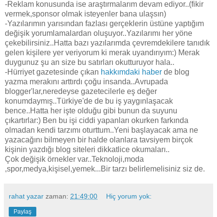
-Reklam konusunda ise araştırmalarım devam ediyor..(fikir
vermek,sponsor olmak isteyenler bana ulaşsın)
-Yazılarımın yarısından fazlası gerçeklerin üstüne yaptığım
değişik yorumlamalardan oluşuyor..Yazılarımı her yöne
çekebilirsiniz..Hatta bazı yazılarımda çevremdekilere tanıdık
gelen kişilere yer veriyorum ki merak uyandırıyım:) Merak
duygunuz şu an size bu satırları okutturuyor hala..
-Hürriyet gazetesinde çıkan
hakkımdaki haber
de blog
yazma merakını arttırdı çoğu insanda..Avrupada
blogger'lar,neredeyse gazetecilerle eş değer
konumdaymış..Türkiye'de de bu iş yaygınlaşacak
bence..Hatta her işte olduğu gibi bunun da suyunu
çıkartırlar:) Ben bu işi ciddi yapanları okurken farkında
olmadan kendi tarzımı oturttum..Yeni başlayacak ama ne
yazacağını bilmeyen bir halde olanlara tavsiyem birçok
kişinin yazdığı blog siteleri dikkatlice okumaları..
Çok değişik örnekler var..Teknoloji,moda
,spor,medya,kişisel,yemek...Bir tarzı belirlemelisiniz siz de.
rahat yazar
zaman:
21:49:00
Hiç yorum yok:
Paylaş