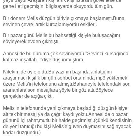
yayındaydı.Araştıran kişi artık kişi listesini göremese de
gene ileti geçmişini bilgisayarda okuyordu tüm gün.
Bir dönem Melis düzgün biriyle çıkmaya başlamıştı.Buna
sevinen çevre ,artık kurcalamıyordu eskileri.
Bir pazar günü Melis bu bahsettiği kişiyle buluşacağını
söyleyerek evden çıkmıştı.
Annesi de bu duruma çok seviniyordu."Sevinci kursağında
kalmaz inşallah..."diye düşünmüştüm.
Nitekim de öyle oldu.Bu yazının başında anlattığım
araştırmacı kişilik bir gün sohbet ortamında mp3 yüklemek
üzere Melis'in telefonunu almıştı.Bahaneyle telefondaki son
arananlara,son mesajlara şöyle bir göz attı.Böylece
gerçekler de açığa çıktı.
Melis'in telefonunda yeni çıkmaya başladığı düzgün kişiye
ait tek bir mesaj ya da çağrı kaydı yoktu.Annesi de o pazar
gününü içi rahat,mutlu bir halde geçirmişti.(çünkü kendisinin
de yeni tanıdığı bu kişi Melis'e güven duymasını sağlayacak
kadar düzgündü.)