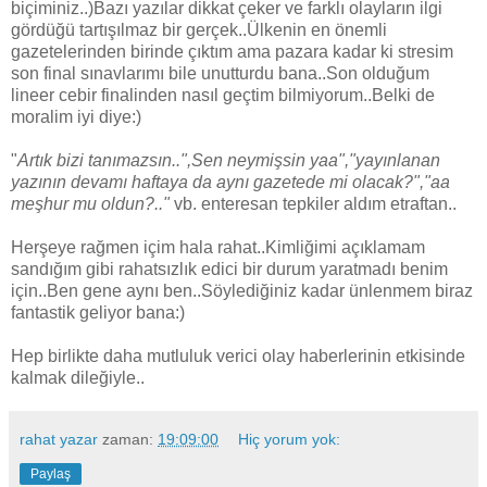
biçiminiz..)Bazı yazılar dikkat çeker ve farklı olayların ilgi
gördüğü tartışılmaz bir gerçek..Ülkenin en önemli
gazetelerinden birinde çıktım ama pazara kadar ki stresim
son final sınavlarımı bile unutturdu bana..Son olduğum
lineer cebir finalinden nasıl geçtim bilmiyorum..Belki de
moralim iyi diye:)
"
Artık bizi tanımazsın..",Sen neymişsin yaa","yayınlanan
yazının devamı haftaya da aynı gazetede mi olacak?","aa
meşhur mu oldun?.."
vb. enteresan tepkiler aldım etraftan..
Herşeye rağmen içim hala rahat..Kimliğimi açıklamam
sandığım gibi rahatsızlık edici bir durum yaratmadı benim
için..Ben gene aynı ben..Söylediğiniz kadar ünlenmem biraz
fantastik geliyor bana:)
Hep birlikte daha mutluluk verici olay haberlerinin etkisinde
kalmak dileğiyle..
rahat yazar
zaman:
19:09:00
Hiç yorum yok:
Paylaş