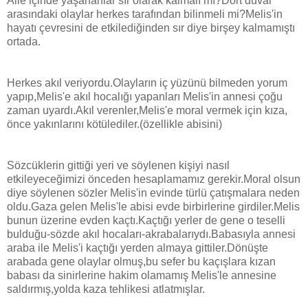
Aile içinde yaşananlar sır olarak kalmalı mı?Dört duvar
arasındaki olaylar herkes tarafından bilinmeli mi?Melis'in
hayatı çevresini de etkilediğinden sır diye birşey kalmamıştı
ortada.
Herkes akıl veriyordu.Olayların iç yüzünü bilmeden yorum
yapıp,Melis'e akıl hocalığı yapanları Melis'in annesi çoğu
zaman uyardı.Akıl verenler,Melis'e moral vermek için kıza,
önce yakınlarını kötülediler.(özellikle abisini)
Sözcüklerin gittiği yeri ve söylenen kişiyi nasıl
etkileyeceğimizi önceden hesaplamamız gerekir.Moral olsun
diye söylenen sözler Melis'in evinde türlü çatışmalara neden
oldu.Gaza gelen Melis'le abisi evde birbirlerine girdiler.Melis
bunun üzerine evden kaçtı.Kaçtığı yerler de gene o teselli
bulduğu-sözde akıl hocaları-akrabalarıydı.Babasıyla annesi
araba ile Melis'i kaçtığı yerden almaya gittiler.Dönüşte
arabada gene olaylar olmuş,bu sefer bu kaçışlara kızan
babası da sinirlerine hakim olamamış Melis'le annesine
saldırmış,yolda kaza tehlikesi atlatmışlar.