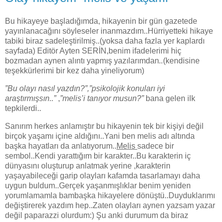
Bu hikayeye başladığımda, hikayenin bir gün gazetede
yayınlanacağını söyleseler inanmazdım..Hürriyetteki hikaye
tabiki biraz sadeleştirilmiş..(yoksa daha fazla yer kaplardı
sayfada) Editör Ayten SERİN,benim ifadelerimi hiç
bozmadan aynen alıntı yapmış yazılarımdan
..
(kendisine
teşekkürlerimi bir kez daha yineliyorum)
”Bu olayı nasıl yazdın?”,”psikolojik konuları iyi
araştırmışsın..”
,
”melis’i tanıyor musun?”
bana gelen ilk
tepkilerdi..
Sanırım herkes anlamıştır bu hikayenin tek bir kişiyi değil
birçok yaşamı içine aldığını..Yani ben melis adı altında
başka hayatları da anlatıyorum..
Melis
sadece bir
sembol..Kendi yarattığım bir karakter..Bu karakterin iç
dünyasını oluşturup anlatmak yerine ,karakterin
yaşayabileceği garip olayları kafamda tasarlamayı daha
uygun buldum..Gerçek yaşanmışlıklar benim yeniden
yorumlamamla bambaşka hikayelere dönüştü..Duyduklarımı
değiştirerek yazdım hep..Zaten olayları aynen yazsam yazar
değil paparazzi olurdum:) Şu anki durumum da biraz