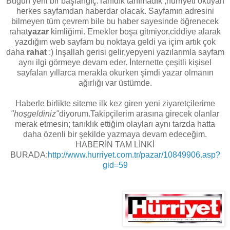
Bugün yeni bir başlangıç.Tanıdık tanımadık ,hürriyeti okuyan
herkes sayfamdan haberdar olacak. Sayfamın adresini
bilmeyen tüm çevrem bile bu haber sayesinde öğrenecek
rahat
yazar
kimliğimi. Emekler boşa gitmiyor,ciddiye alarak
yazdığım web sayfam bu noktaya geldi ya içim artık çok
daha
rahat
:) İnşallah gerisi gelir,yepyeni yazılarımla sayfam
aynı ilgi görmeye devam eder. İnternette çeşitli kişisel
sayfaları yıllarca merakla okurken şimdi yazar olmanın
ağırlığı var üstümde.
Haberle birlikte siteme ilk kez giren yeni ziyaretçilerime
"hoşgeldiniz"
diyorum.Takipçilerim arasına girecek olanlar
merak etmesin; tanıklık ettiğim olayları aynı tarzda hatta
daha özenli bir şekilde yazmaya devam edeceğim.
HABERİN TAM LİNKİ
BURADA:
http://www.hurriyet.com.tr/pazar/10849906.asp?
gid=59