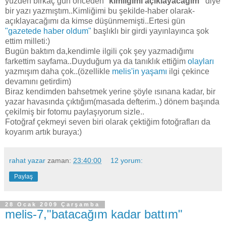
yüzden birkaç gün önceden "
kimliğimi açıklayacağım"
diye
bir yazı yazmıştım..Kimliğimi bu şekilde-haber olarak-
açıklayacağımı da kimse düşünmemişti..Ertesi gün
"gazetede haber oldum"
başlıklı bir girdi yayınlayınca şok
ettim milleti:)
Bugün baktım da,kendimle ilgili çok şey yazmadığımı
farkettim sayfama..Duyduğum ya da tanıklık ettiğim
olayları
yazmışım daha çok..(özellikle
melis'in yaşamı
ilgi çekince
devamını getirdim)
Biraz kendimden bahsetmek yerine şöyle ısınana kadar, bir
yazar havasında çıktığım(masada defterim..) dönem başında
çekilmiş bir fotomu paylaşıyorum sizle..
Fotoğraf çekmeyi seven biri olarak çektiğim fotoğrafları da
koyarım artık buraya:)
rahat yazar
zaman:
23:40:00
12 yorum:
Paylaş
28 Ocak 2009 Çarşamba
melis-7,"batacağım kadar battım"