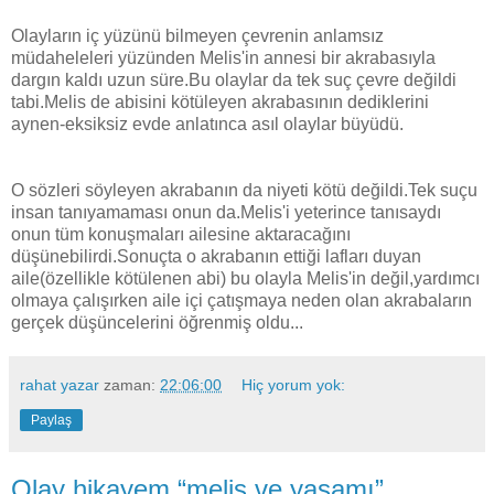
Olayların iç yüzünü bilmeyen çevrenin anlamsız
müdaheleleri yüzünden Melis'in annesi bir akrabasıyla
dargın kaldı uzun süre.Bu olaylar da tek suç çevre değildi
tabi.Melis de abisini kötüleyen akrabasının dediklerini
aynen-eksiksiz evde anlatınca asıl olaylar büyüdü.
O sözleri söyleyen akrabanın da niyeti kötü değildi.Tek suçu
insan tanıyamaması onun da.Melis'i yeterince tanısaydı
onun tüm konuşmaları ailesine aktaracağını
düşünebilirdi.Sonuçta o akrabanın ettiği lafları duyan
aile(özellikle kötülenen abi) bu olayla Melis'in değil,yardımcı
olmaya çalışırken aile içi çatışmaya neden olan akrabaların
gerçek düşüncelerini öğrenmiş oldu...
rahat yazar
zaman:
22:06:00
Hiç yorum yok:
Paylaş
Olay hikayem “melis ve yaşamı”