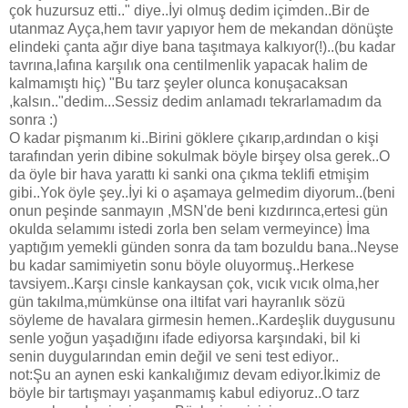
çok huzursuz etti.." diye..İyi olmuş dedim içimden..Bir de
utanmaz Ayça,hem tavır yapıyor hem de mekandan dönüşte
elindeki çanta ağır diye bana taşıtmaya kalkıyor(!)..(bu kadar
tavrına,lafına karşılık ona centilmenlik yapacak halim de
kalmamıştı hiç) "Bu tarz şeyler olunca konuşacaksan
,kalsın.."dedim...Sessiz dedim anlamadı tekrarlamadım da
sonra :)
O kadar pişmanım ki..Birini göklere çıkarıp,ardından o kişi
tarafından yerin dibine sokulmak böyle birşey olsa gerek..O
da öyle bir hava yarattı ki sanki ona çıkma teklifi etmişim
gibi..Yok öyle şey..İyi ki o aşamaya gelmedim diyorum..(beni
onun peşinde sanmayın ,MSN'de beni kızdırınca,ertesi gün
okulda selamımı istedi zorla ben selam vermeyince) İma
yaptığım yemekli günden sonra da tam bozuldu bana..Neyse
bu kadar samimiyetin sonu böyle oluyormuş..Herkese
tavsiyem..Karşı cinsle kankaysan çok, vıcık vıcık olma,her
gün takılma,mümkünse ona iltifat vari hayranlık sözü
söyleme de havalara girmesin hemen..Kardeşlik duygusunu
senle yoğun yaşadığını ifade ediyorsa karşındaki, bil ki
senin duygularından emin değil ve seni test ediyor..
not:Şu an aynen eski kankalığımız devam ediyor.İkimiz de
böyle bir tartışmayı yaşanmamış kabul ediyoruz..O tarz