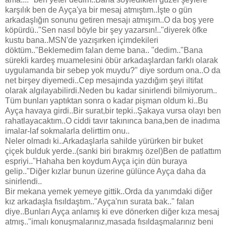
karşılık ben de Ayça'ya bir mesaj atmıştım..İşte o gün
arkadaşlığın sonunu getiren mesajı atmışım..O da boş yere
köpürdü.."Sen nasıl böyle bir şey yazarsın!.."diyerek öfke
kustu bana..MSN'de yazışırken içimdekileri
döktüm.."Beklemedim falan deme bana.. "dedim.."Bana
sürekli kardeş muamelesini öbür arkadaşlardan farklı olarak
uygulamanda bir sebep yok muydu?" diye sordum ona..O da
net birşey diyemedi..Cep mesajında yazdığım şeyi iltifat
olarak algılayabilirdi.Neden bu kadar sinirlendi bilmiyorum..
Tüm bunları yaptıktan sonra o kadar pişman oldum ki..Bu
Ayça havaya girdi..Bir surat,bir tepki..Şakaya vursa olayı ben
rahatlayacaktım..O ciddi tavır takınınca bana,ben de inadıma
imalar-laf sokmalarla delirttim onu..
Neler olmadı ki..Arkadaşlarla sahilde yürürken bir buket
çiçek bulduk yerde..(sanki biri bırakmış özel)Ben de patlattım
espriyi.."Hahaha ben koydum Ayça için dün buraya
gelip.."Diğer kızlar bunun üzerine gülünce Ayça daha da
sinirlendi..
Bir mekana yemek yemeye gittik..Orda da yanımdaki diğer
kız arkadaşla fısıldaştım.."Ayça'nın surata bak.." falan
diye..Bunları Ayça anlamış ki eve dönerken diğer kıza mesaj
atmış.."imalı konuşmalarınız,masada fısıldaşmalarınız beni