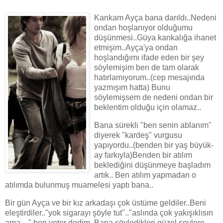
Kankam Ayça bana darıldı..Nedeni
ondan hoşlanıyor olduğumu
düşünmesi..Güya kankalığa ihanet
etmişim..Ayça'ya ondan
hoşlandığımı ifade eden bir şey
söylemişim ben de tam olarak
hatırlamıyorum..(cep mesajında
yazmışım hatta) Bunu
söylemişsem de nedeni ondan bir
beklentim olduğu için olamaz..
Bana sürekli "ben senin ablanım"
diyerek "kardeş" vurgusu
yapıyordu..(benden bir yaş büyük-
ay farkıyla)Benden bir atılım
beklediğini düşünmeye başladım
artık.. Ben atılım yapmadan o
atılımda bulunmuş muamelesi yaptı bana..
Bir gün Ayça ve bir kız arkadaşı çok üstüme geldiler..Beni
eleştirdiler.."yok sigarayı şöyle tut".."aslında çok yakışıklısın
ama...." ben yeter dedim..Bana söyledikleri güzel şeylere