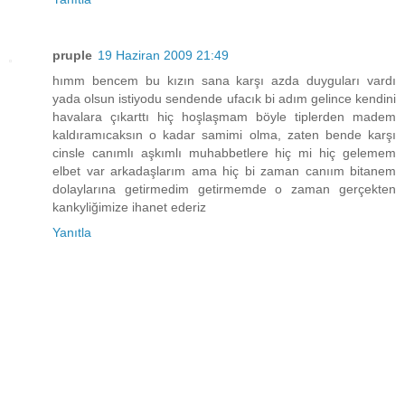
pruple
19 Haziran 2009 21:49
hımm bencem bu kızın sana karşı azda duyguları vardı
yada olsun istiyodu sendende ufacık bi adım gelince kendini
havalara çıkarttı hiç hoşlaşmam böyle tiplerden madem
kaldıramıcaksın o kadar samimi olma, zaten bende karşı
cinsle canımlı aşkımlı muhabbetlere hiç mi hiç gelemem
elbet var arkadaşlarım ama hiç bi zaman canıım bitanem
dolaylarına getirmedim getirmemde o zaman gerçekten
kankyliğimize ihanet ederiz
Yanıtla