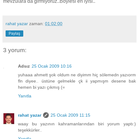
mevzulara da girmiyoruz..Böylesi en iyisi..
rahat yazar
zaman:
01:02:00
Paylaş
3 yorum:
Adsız
25 Ocak 2009 10:16
yuhaaa ahmett şok oldum ne diyimm hiç sölemedn yazıorm
fln diyee.. üstüne gelmekle çk ii yapmışm desene bak
hemen bi yazı çıkmış (=
Yanıtla
rahat yazar
25 Ocak 2009 11:15
waay bu yazının kahramanlarından biri yorum yaptı:)
teşekkürler..
Yanıtla