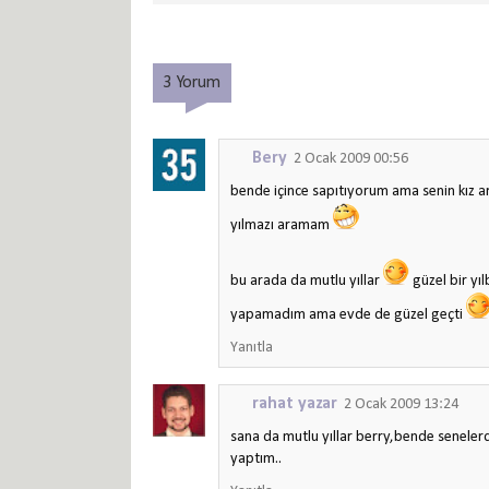
3 Yorum
Bery
2 Ocak 2009 00:56
bende içince sapıtıyorum ama senin kız 
yılmazı aramam
bu arada da mutlu yıllar
güzel bir yı
yapamadım ama evde de güzel geçti
Yanıtla
rahat yazar
2 Ocak 2009 13:24
sana da mutlu yıllar berry,bende senelerd
yaptım..