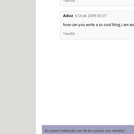
Yanıtla
Adsız
6 Ocak 2009 03:07
how can you write a so cool blog,i am wa
Yanıtla
Bu yazım hakkında sen de bir yorum yaz, rahatla!