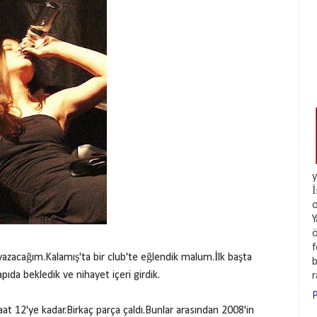
y
İ
o
Y
ö
f
yazacağım.Kalamış'ta bir club'te eğlendik malum.İlk başta
b
ıda bekledik ve nihayet içeri girdik.
P
 saat 12'ye kadar.Birkaç parça çaldı.Bunlar arasından 2008'in