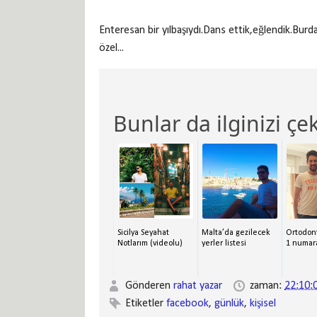
Enteresan bir yılbaşıydı.Dans ettik,eğlendik.Bur
özel...
Bunlar da ilginizi çek
Sicilya Seyahat
Malta’da gezilecek
Ortodon
Notlarım (videolu)
yerler listesi
1 numar
Gönderen
rahat yazar
zaman:
22:10:
Etiketler
facebook
,
günlük
,
kişisel