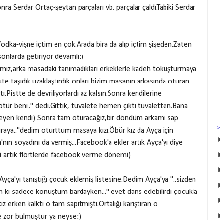
a Serdar Ortaç-şeytan parçaları vb. parçalar çaldı.Tabiki Serdar
.Vodka-vişne içtim en çok.Arada bira da alıp içtim şişeden.Zaten
sonlarda getiriyor devamlı:)
aşımız,arka masadaki tanımadıkları erkeklerle kadeh tokuşturmaya
iste taşıdık uzaklaştırdık onları bizim masanın arkasında oturan
tı.Pistte de devriliyorlardı az kalsın.Sonra kendilerine
götür beni.." dedi.Gittik, tuvalete hemen çıktı tuvaletten.Bana
(isteyen kendi) Sonra tam oturacağız,bir döndüm arkamı sap
buraya.."dedim oturttum masaya kızı.Öbür kız da Ayça için
nın soyadını da vermiş...Facebook'a ekler artık Ayça'yı diye
şti artık flörtlerde facebook verme dönemi)
yça'yı tanıştığı çocuk eklemiş listesine.Dedim Ayça'ya "..sizden
ım ki sadece konuştum bardayken..." evet dans edebilirdi çocukla
ız erken kalktı o tam sapıtmıştı.Ortalığı karıştıran o
ile zor bulmuştur ya neyse:)