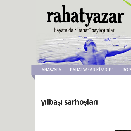
ANASAYFA
RAHAT YAZAR KİMDİR?
RÖP
yılbaşı sarhoşları