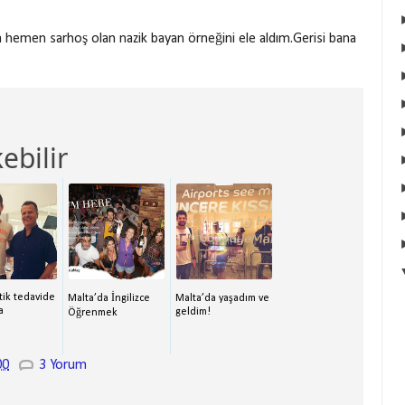
da hemen sarhoş olan nazik bayan örneğini ele aldım.Gerisi bana
ebilir
tik tedavide
Malta’da İngilizce
Malta’da yaşadım ve
a
geldim!
Öğrenmek
00
3 Yorum