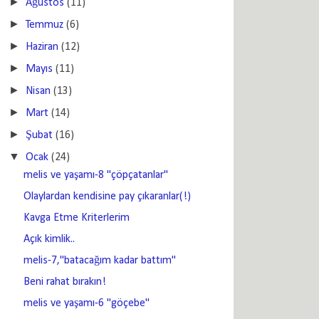
►
Ağustos
(11)
►
Temmuz
(6)
►
Haziran
(12)
►
Mayıs
(11)
►
Nisan
(13)
►
Mart
(14)
►
Şubat
(16)
▼
Ocak
(24)
melis ve yaşamı-8 "çöpçatanlar"
Olaylardan kendisine pay çıkaranlar(!)
Kavga Etme Kriterlerim
Açık kimlik..
melis-7,"batacağım kadar battım"
Beni rahat bırakın!
melis ve yaşamı-6 "göçebe"