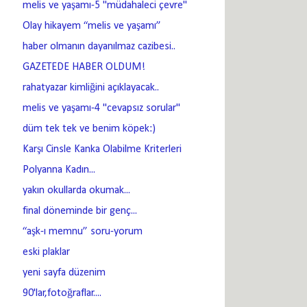
melis ve yaşamı-5 "müdahaleci çevre"
Olay hikayem “melis ve yaşamı”
haber olmanın dayanılmaz cazibesi..
GAZETEDE HABER OLDUM!
rahatyazar kimliğini açıklayacak..
melis ve yaşamı-4 "cevapsız sorular"
düm tek tek ve benim köpek:)
Karşı Cinsle Kanka Olabilme Kriterleri
Polyanna Kadın...
yakın okullarda okumak...
final döneminde bir genç...
“aşk-ı memnu” soru-yorum
eski plaklar
yeni sayfa düzenim
90'lar,fotoğraflar....