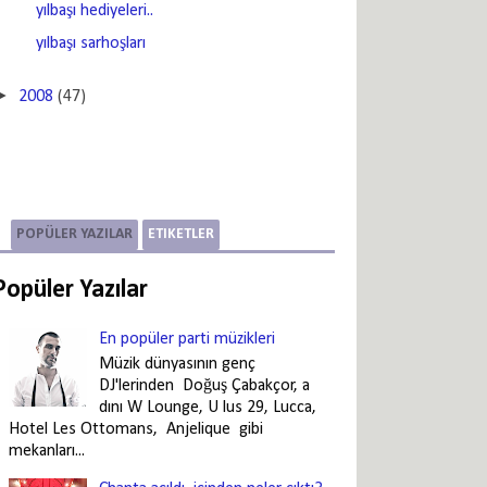
yılbaşı hediyeleri..
yılbaşı sarhoşları
►
2008
(47)
POPÜLER YAZILAR
ETIKETLER
Popüler Yazılar
En popüler parti müzikleri
Müzik dünyasının genç
DJ'lerinden Doğuş Çabakçor, a
dını W Lounge, U lus 29, Lucca,
Hotel Les Ottomans, Anjelique gibi
mekanları...