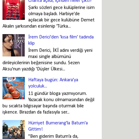
Chanta açıldı, içinden neler çıktı?
Şarkı sözleri gece kulüplerine isim
olmaya başladı. Harbiye'de
açılacak bir gece kulübüne Demet
Akalın şarkısından esinlenip 'Türka...
İrem Derici'den 'kısa film' tadında
klip
İrem Derici, İKİ adını verdiği yeni
maxi single albümünü
dinleyicilerinin beğenisine sundu. Sezen
Aksu'nun yazdığı 'Düşler Ülkesi...
Haftaya bugün: Ankara'ya
yolculuk...
11 gündür bloga yazmıyorum.
Yazacak konu olmamasından değil
bu sıcakta bilgisayar başında oturmak bile
işkence. Birazdan da fazlasıyla ser...
Hürriyet Bumerang'la Batum'a
Gittim!
"Ben giderim Batum’a da,