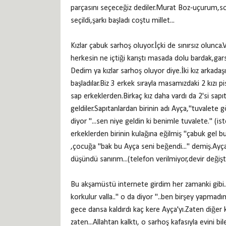
parçasını seçeceğiz dediler.Murat Boz-uçurum,sonr
seçildi,şarkı başladı coştu millet...
Kızlar çabuk sarhoş oluyor.İçki de sınırsız olunca
herkesin ne içtiği karıştı masada dolu bardak,gar
Dedim ya kızlar sarhoş oluyor diye.İki kız arkad
başladılar.Biz 3 erkek sırayla masamızdaki 2 kızı p
sap erkeklerden.Birkaç kız daha vardı da 2'si sapıt
geldiler.Sapıtanlardan birinin adı Ayça,"tuvalete 
diyor "...sen niye geldin ki benimle tuvalete." 
erkeklerden birinin kulağına eğilmiş "çabuk gel 
,çocuğa "bak bu Ayça seni beğendi..." demiş.Ayça'
düşündü sanırım...(telefon verilmiyor,devir deği
Bu akşamüstü internete girdim her zamanki gibi.A
korkulur valla.." o da diyor "..ben birşey yapmad
gece dansa kaldırdı kaç kere Ayça'yı.Zaten diğer k
zaten...Allahtan kalktı, o sarhoş kafasıyla evini b