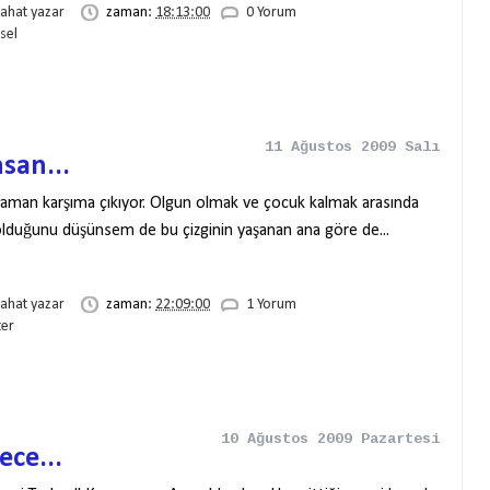
rahat yazar
zaman:
18:13:00
0 Yorum
isel
11 Ağustos 2009 Salı
san...
aman karşıma çıkıyor. Olgun olmak ve çocuk kalmak arasında
i olduğunu düşünsem de bu çizginin yaşanan ana göre de...
rahat yazar
zaman:
22:09:00
1 Yorum
ter
10 Ağustos 2009 Pazartesi
ece...