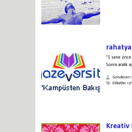
rahatya
"1 sene önce 
Sonra aralık a
Gönderen
Etiketler
ra
Kreativ