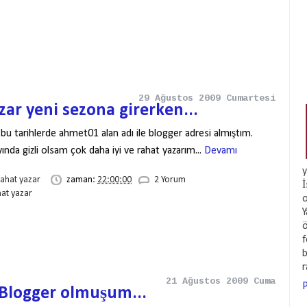
29 Ağustos 2009 Cumartesi
zar yeni sezona girerken...
bu tarihlerde ahmet01 alan adı ile blogger adresi almıştım.
yında gizli olsam çok daha iyi ve rahat yazarım...
Devamı
y
rahat yazar
zaman:
22:00:00
2 Yorum
İ
hat yazar
o
Y
ö
f
b
21 Ağustos 2009 Cuma
P
 Blogger olmuşum...