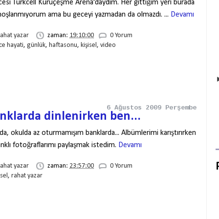
esi Turkcell Kuruçeşme Arena'daydım. Her gittiğim yeri burada
hoşlanmıyorum ama bu geceyi yazmadan da olmazdı. ...
Devamı
rahat yazar
zaman:
19:10:00
0 Yorum
ce hayati
,
günlük
,
haftasonu
,
kişisel
,
video
6 Ağustos 2009 Perşembe
anklarda dinlenirken ben...
da, okulda az oturmamışım banklarda... Albümlerimi karıştırırken
anklı fotoğraflarımı paylaşmak istedim.
Devamı
rahat yazar
zaman:
23:57:00
0 Yorum
isel
,
rahat yazar