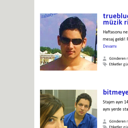
trueblu
müzik ri
Haftasonu ne
mesaj geldi! 
Devamı
Gönderen
Etiketler
gü
bitmeyen
Stajım ayın 1
aynı yerde sta
Gönderen
Etiketler
gü