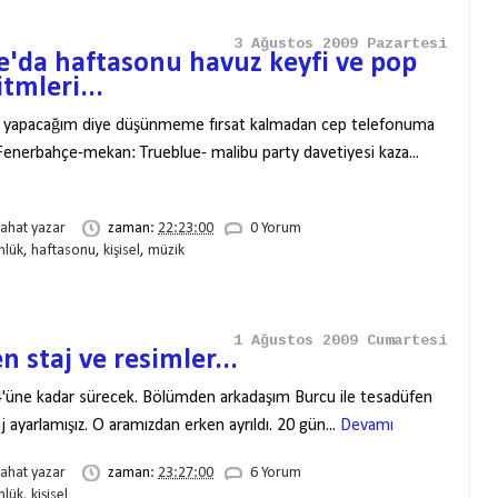
3 Ağustos 2009 Pazartesi
e'da haftasonu havuz keyfi ve pop
tmleri...
 yapacağım diye düşünmeme fırsat kalmadan cep telefonuma
Fenerbahçe-mekan: Trueblue- malibu party davetiyesi kaza...
rahat yazar
zaman:
22:23:00
0 Yorum
nlük
,
haftasonu
,
kişisel
,
müzik
1 Ağustos 2009 Cumartesi
 staj ve resimler...
4'üne kadar sürecek. Bölümden arkadaşım Burcu ile tesadüfen
j ayarlamışız. O aramızdan erken ayrıldı. 20 gün...
Devamı
rahat yazar
zaman:
23:27:00
6 Yorum
nlük
,
kişisel