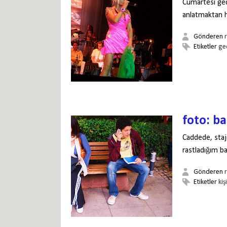
Cumartesi gec
anlatmaktan 
Gönderen
Etiketler
ge
foto: b
Caddede, staj
rastladığım b
Gönderen
Etiketler
kiş