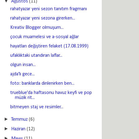
▼
Ağustos
(11)
rahatyazar yeni sezon tanıtım fragmanı
rahatyazar yeni sezona girerken...
Kreativ Blogger olmuşum...
çocuk muamelesi ve a-sosyal ağlar
hayatları değiştiren felaket (17.08.1999)
ufaklıktaki utandıran laflar...
olgun insan...
ajda'lı gece...
foto: banklarda dinlenirken ben...
trueblue'da haftasonu havuz keyfi ve pop
müzik rit...
bitmeyen staj ve resimler...
►
Temmuz
(6)
►
Haziran
(12)
►
Mayıs
(11)