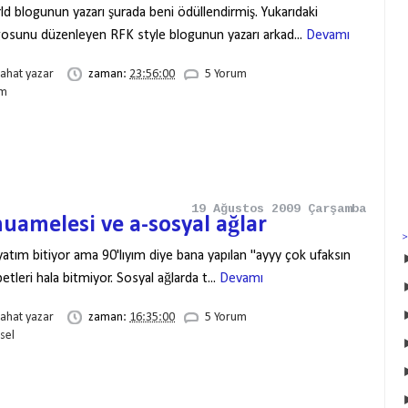
ld blogunun yazarı şurada beni ödüllendirmiş. Yukarıdaki
gosunu düzenleyen RFK style blogunun yazarı arkad...
Devamı
rahat yazar
zaman:
23:56:00
5 Yorum
m
19 Ağustos 2009 Çarşamba
uamelesi ve a-sosyal ağlar
yatım bitiyor ama 90'lıyım diye bana yapılan "ayyy çok ufaksın
leri hala bitmiyor. Sosyal ağlarda t...
Devamı
rahat yazar
zaman:
16:35:00
5 Yorum
isel