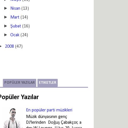
►
Nisan
(13)
►
Mart
(14)
►
Şubat
(16)
►
Ocak
(24)
►
2008
(47)
POPÜLER YAZILAR
ETIKETLER
Popüler Yazılar
En popüler parti müzikleri
Müzik dünyasının genç
DJ'lerinden Doğuş Çabakçor, a