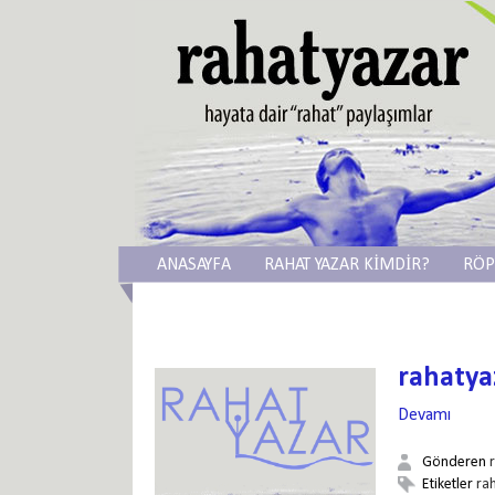
ANASAYFA
RAHAT YAZAR KİMDİR?
RÖP
rahatya
Devamı
Gönderen
Etiketler
ra