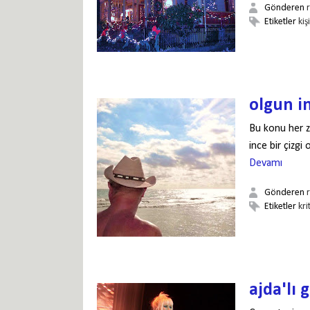
Gönderen
Etiketler
kiş
olgun in
Bu konu her z
ince bir çizg
Devamı
Gönderen
Etiketler
kri
ajda'lı g