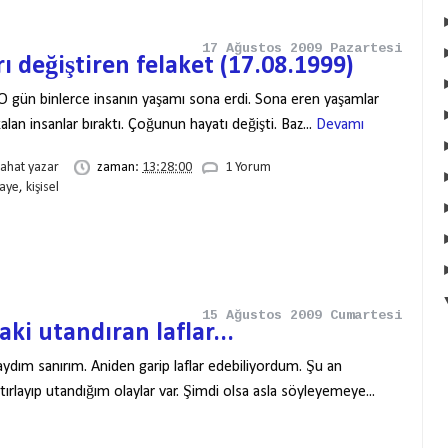
17 Ağustos 2009 Pazartesi
ı değiştiren felaket (17.08.1999)
 O gün binlerce insanın yaşamı sona erdi. Sona eren yaşamlar
kalan insanlar bıraktı. Çoğunun hayatı değişti. Baz...
Devamı
rahat yazar
zaman:
13:28:00
1 Yorum
kaye
,
kişisel
15 Ağustos 2009 Cumartesi
aki utandıran laflar...
aydım sanırım. Aniden garip laflar edebiliyordum. Şu an
rlayıp utandığım olaylar var. Şimdi olsa asla söyleyemeye...