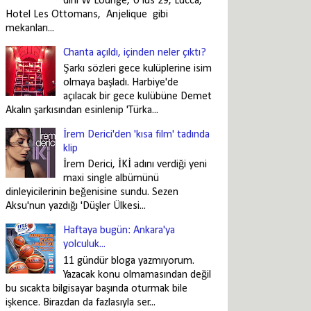
dını W Lounge, U lus 29, Lucca,
Hotel Les Ottomans, Anjelique gibi
mekanları...
Chanta açıldı, içinden neler çıktı?
Şarkı sözleri gece kulüplerine isim
olmaya başladı. Harbiye'de
açılacak bir gece kulübüne Demet
Akalın şarkısından esinlenip 'Türka...
İrem Derici'den 'kısa film' tadında
klip
İrem Derici, İKİ adını verdiği yeni
maxi single albümünü
dinleyicilerinin beğenisine sundu. Sezen
Aksu'nun yazdığı 'Düşler Ülkesi...
Haftaya bugün: Ankara'ya
yolculuk...
11 gündür bloga yazmıyorum.
Yazacak konu olmamasından değil
bu sıcakta bilgisayar başında oturmak bile
işkence. Birazdan da fazlasıyla ser...