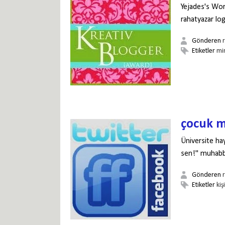
Yejades's Wor
rahatyazar lo
Gönderen
Etiketler
mi
çocuk m
Üniversite ha
sen!" muhabbet
Gönderen
Etiketler
kiş