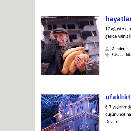
hayatlar
17 ağustos...
geride yalnız 
Gönderen
Etiketler
hi
ufaklıkt
6-7 yaşlarımd
düşününce hatı
Devamı