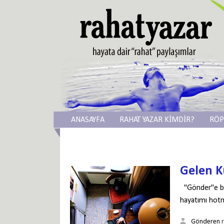
ANASAYFA
RAHAT YAZAR KİMDİR?
RÖP
Gelen 
"Gönder"e bas
hayatımı hotm
Gönderen