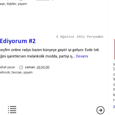
kaye
,
ilişkiler
,
yaşam
4 Ağustos 2011 Perşembe
 Ediyorum #2
 keşfim online radyo bazen bünyeye gayet iyi geliyor. Evde tek
ini işaretlersen melankolik modda, partiyi iş...
Devamı
y
rahat yazar
zaman:
16:54:00
İ
cebook
,
tavsiye
,
yaşam
o
Y
ö
f
b
P