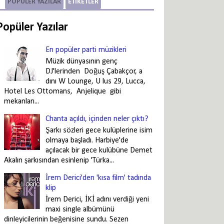
POPÜLER YAZILAR
ETIKETLER
Popüler Yazılar
En popüler parti müzikleri
Müzik dünyasının genç
DJ'lerinden Doğuş Çabakçor, a
dını W Lounge, U lus 29, Lucca,
Hotel Les Ottomans, Anjelique gibi
mekanları...
Chanta açıldı, içinden neler çıktı?
Şarkı sözleri gece kulüplerine isim
olmaya başladı. Harbiye'de
açılacak bir gece kulübüne Demet
Akalın şarkısından esinlenip 'Türka...
İrem Derici'den 'kısa film' tadında
klip
İrem Derici, İKİ adını verdiği yeni
maxi single albümünü
dinleyicilerinin beğenisine sundu. Sezen