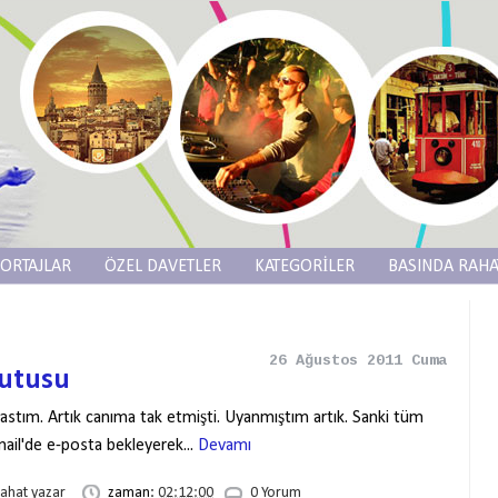
ORTAJLAR
ÖZEL DAVETLER
KATEGORİLER
BASINDA RAHA
26 Ağustos 2011 Cuma
Kutusu
tım. Artık canıma tak etmişti. Uyanmıştım artık. Sanki tüm
ail'de e-posta bekleyerek...
Devamı
rahat yazar
zaman:
02:12:00
0 Yorum