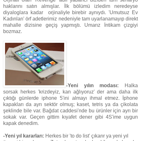
haklarını satın almışlar. İlk bölümü izledim neredeyse
diyaloglara kadar orjinaliyle birebir aynıydı. 'Umutsuz Ev
Kadınları' örf adetlerimiz nedeniyle tam uyarlanamayıp direkt
mahalle dizisine geçiş yapmıştı. Umarız İntikam çizgiyi
bozmaz.
-Yeni yılın modası:
Halka
sorsak herkes 'krizdeyiz, kan ağlıyoruz' der ama daha ilk
çıktığı günlerde iphone 5'ini almayı ihmal etmez.
İphone
kapakları da ayrı sektör olmuş; kaset, tetris ya da çikolata
şeklinde bile var. Bağdat caddesi'nde bu ürünler için ayrı bir
sokak var. Geçen gittim kıyafet dener gibi 4S'ime uygun
kapak denedim.
-Yeni yıl kararları:
Herkes bir 'to do list' çıkarır ya yeni yıl