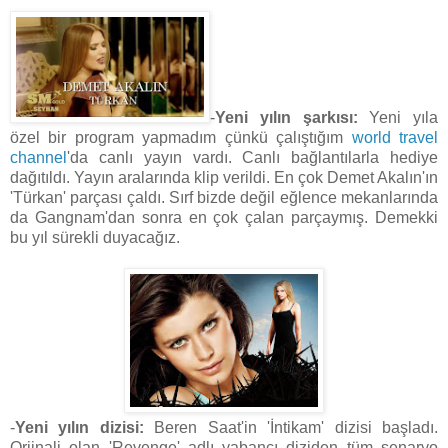
-
Yeni yılın şarkısı:
Yeni yıla
özel bir program yapmadım çünkü çalıştığım
world travel
channel
'da canlı yayın vardı. Canlı bağlantılarla hediye
dağıtıldı. Yayın aralarında klip verildi. En çok Demet Akalın'ın
'Türkan' parçası çaldı. Sırf bizde değil eğlence mekanlarında
da Gangnam'dan sonra en çok çalan parçaymış. Demekki
bu yıl sürekli duyacağız.
-
Yeni yılın dizisi:
Beren Saat'in 'İntikam' dizisi başladı.
Orjinali olan 'Revenge' adlı yabancı diziden tüm senaryo