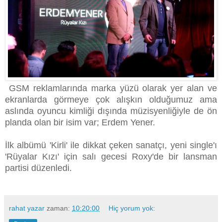
GSM reklamlarında marka yüzü olarak yer alan ve
ekranlarda görmeye çok alışkın olduğumuz ama
aslında oyuncu kimliği dışında müzisyenliğiyle de ön
planda olan bir isim var; Erdem Yener.
İlk albümü 'Kirli' ile dikkat çeken sanatçı, yeni single'ı
'Rüyalar Kızı' için salı gecesi Roxy'de bir lansman
partisi düzenledi.
rahat yazar
zaman:
10:20:00
Hiç yorum yok: