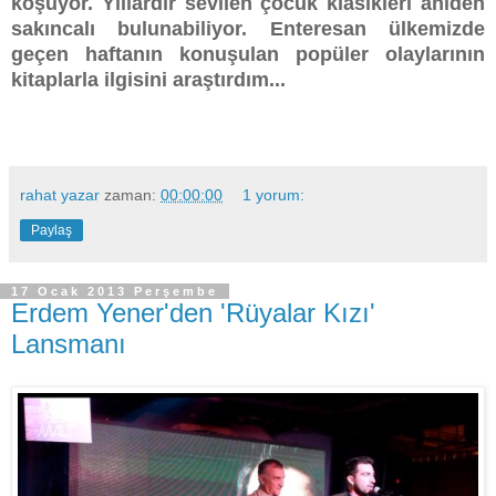
koşuyor. Yıllardır sevilen çocuk klasikleri aniden
sakıncalı bulunabiliyor. Enteresan ülkemizde
geçen haftanın konuşulan popüler olaylarının
kitaplarla ilgisini araştırdım...
rahat yazar
zaman:
00:00:00
1 yorum:
Paylaş
17 Ocak 2013 Perşembe
Erdem Yener'den 'Rüyalar Kızı'
Lansmanı