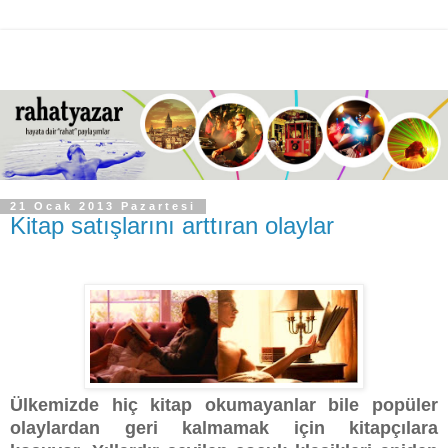
21 Ocak 2013 Pazartesi
Kitap satışlarını arttıran olaylar
Ülkemizde hiç kitap okumayanlar bile popüler
olaylardan geri kalmamak için kitapçılara