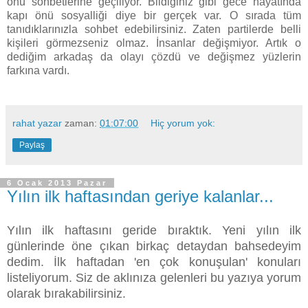
önü sohbetlerine geçiliyor. Bildiğiniz gibi g
ece hayatında
kapı önü sosyalliği diye bir gerçek var. O sırada tüm
tanıdıklarınızla sohbet edebilirsiniz.
Zaten partilerde belli
kişileri görmezseniz olmaz. İnsanlar değişmiyor. Artık o
dediğim arkadaş da olayı çözdü ve değişmez yüzlerin
farkına vardı.
rahat yazar
zaman:
01:07:00
Hiç yorum yok:
Paylaş
6 Ocak 2013 Pazar
Yılın ilk haftasından geriye kalanlar...
Yılın ilk haftasını geride bıraktık. Yeni yılın ilk
günlerinde öne çıkan birkaç detaydan bahsedeyim
dedim. İlk haftadan 'en çok konuşulan' konuları
listeliyorum. Siz de aklınıza gelenleri bu yazıya yorum
olarak bırakabilirsiniz.