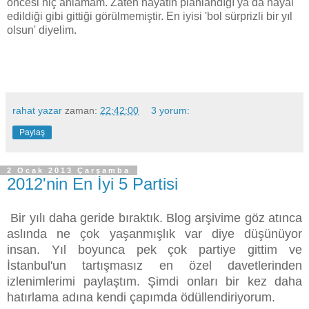
öncesi hiç anlamam. Zaten hayatın planlandığı ya da hayal
edildiği gibi gittiği görülmemiştir. En iyisi 'bol sürprizli bir yıl
olsun' diyelim.
rahat yazar
zaman:
22:42:00
3 yorum:
Paylaş
2 Ocak 2013 Çarşamba
2012'nin En İyi 5 Partisi
Bir yılı daha geride bıraktık. Blog arşivime göz atınca
aslında ne çok yaşanmışlık var diye düşünüyor
insan. Yıl boyunca pek çok partiye gittim ve
İstanbul'un tartışmasız en özel davetlerinden
izlenimlerimi paylaştım. Şimdi onları bir kez daha
hatırlama adına kendi çapımda ödüllendiriyorum.