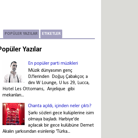
POPÜLER YAZILAR
ETIKETLER
Popüler Yazılar
En popüler parti müzikleri
Müzik dünyasının genç
DJ'lerinden Doğuş Çabakçor, a
dını W Lounge, U lus 29, Lucca,
Hotel Les Ottomans, Anjelique gibi
mekanları...
Chanta açıldı, içinden neler çıktı?
Şarkı sözleri gece kulüplerine isim
olmaya başladı. Harbiye'de
açılacak bir gece kulübüne Demet
Akalın şarkısından esinlenip 'Türka...