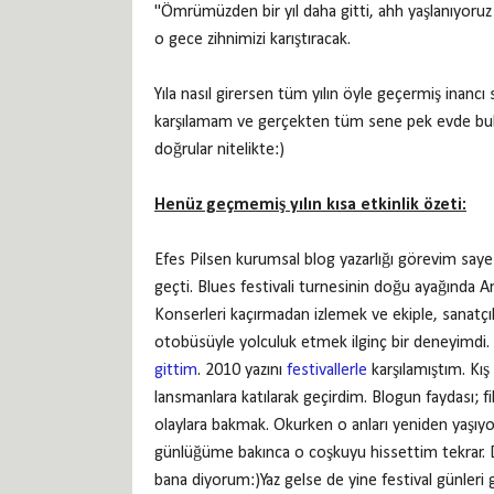
"Ömrümüzden bir yıl daha gitti, ahh yaşlanıyoruz za
o gece zihnimizi karıştıracak.
Yıla nasıl girersen tüm yılın öyle geçermiş inancı s
karşılamam ve gerçekten tüm sene pek evde bu
doğrular nitelikte:)
Henüz geçmemiş yılın kısa etkinlik özeti:
Efes Pilsen kurumsal blog yazarlığı görevim sa
geçti. Blues festivali turnesinin doğu ayağında A
Konserleri kaçırmadan izlemek ve ekiple, sanatçı
otobüsüyle yolculuk etmek ilginç bir deneyimdi
gittim
. 2010 yazını
festivallerle
karşılamıştım. Kış 
lansmanlara katılarak geçirdim. Blogun faydası; fi
olaylara bakmak. Okurken o anları yeniden yaşıyo
günlüğüme bakınca o coşkuyu hissettim tekrar. 
bana diyorum:)Yaz gelse de yine festival günleri g