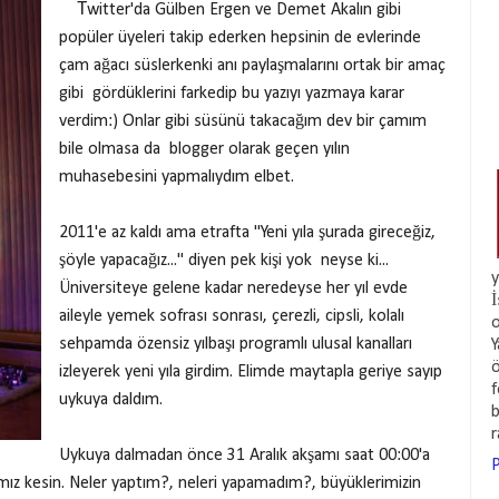
T
witter'da Gülben Ergen ve Demet Akalın gibi
popüler üyeleri takip ederken hepsinin de evlerinde
çam ağacı süslerkenki anı paylaşmalarını ortak bir amaç
gibi gördüklerini farkedip bu yazıyı yazmaya karar
verdim:) Onlar gibi süsünü takacağım dev bir çamım
bile olmasa da blogger olarak geçen yılın
muhasebesini yapmalıydım elbet.
2011'e az kaldı ama etrafta "Yeni yıla şurada gireceğiz,
şöyle yapacağız..." diyen pek kişi yok neyse ki...
y
Üniversiteye gelene kadar neredeyse her yıl evde
İ
aileyle yemek sofrası sonrası, çerezli, cipsli, kolalı
o
sehpamda özensiz yılbaşı programlı ulusal kanalları
Y
ö
izleyerek yeni yıla girdim. Elimde maytapla geriye sayıp
f
uykuya daldım.
b
Uykuya dalmadan önce 31 Aralık akşamı saat 00:00'a
P
ğımız kesin. Neler yaptım?, neleri yapamadım?, büyüklerimizin