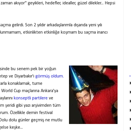
man akıyor" geyikleri, hedefler, idealler, güzel dilekler... Hepsi
açma gelirdi. Son 2 yıldır arkadaşlarımla dışarıda yeni yılı
lunmamam, etkinlikten etkinliğe koşmam bu saçma inancı
yesinde bu senem pek bir yoğun
ntep ve Diyarbakır'ı
görmüş oldum.
larla konaklamak, turne
. World Cup maçlarına Ankara'ya
aylarını
konseptli partilere
ve
lm şeridi gibi yazı arşivimden tüm
rum. Özellikle demin festival
Dolu dolu günler geçmiş ne mutlu
else keşke...