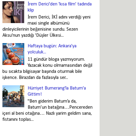
İrem Derici'den 'kısa film' tadında
klip
İrem Derici, İKİ adını verdiği yeni
maxi single albümünü
dinleyicilerinin beğenisine sundu. Sezen
Aksu'nun yazdığı 'Düşler Ülkesi...
Haftaya bugün: Ankara'ya
yolculuk...
11 gündür bloga yazmıyorum.
Yazacak konu olmamasından değil
bu sıcakta bilgisayar başında oturmak bile
işkence. Birazdan da fazlasıyla ser...
Hürriyet Bumerang'la Batum'a
Gittim!
"Ben giderim Batum’a da,
Batum’un batağına…Pencereden
içeri al beni otağına… Nazlı yarim geldim sana,
fistanını toplas...