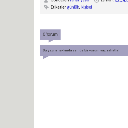
Gönderen
rahat yazar
zaman:
01:34:
Etiketler
günlük
,
kişisel
0 Yorum
Bu yazım hakkında sen de bir yorum yaz, rahatla!