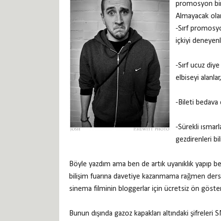
promosyon birş
Almayacak olan
-Sırf promosyo
içkiyi deneyenl
-Sırf ucuz di
elbiseyi alanlar
-Bileti bedava
-Sürekli ısmar
gezdirenleri bi
Böyle yazdım ama ben de artık uyanıklık yapıp b
bilişim fuarına davetiye kazanmama rağmen dersl
sinema filminin bloggerlar için ücretsiz ön göste
Bunun dışında gazoz kapakları altındaki şifreler