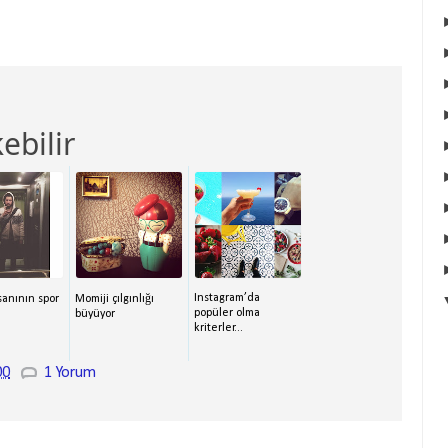
ebilir
Instagram’da
sanının spor
Momiji çılgınlığı
popüler olma
büyüyor
kriterler...
00
1 Yorum