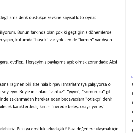
değil ama denk düştükçe zevkine sayısal loto oynar.
liyorum. Bunun farkında olan çok ki geçtiğimiz dönemlerde
n yapıp, kutumda "büyük" var yok sen de "kırmızı" var diyen
igara, dvd'ler... Herşeyimiz paylaşıma açık olmak zorundadır. Aksi
asına rağmen biri size hala birşey ısmarlatmaya çalışıyorsa o
 söyleyin. Böyle insanlara "vantuz", "yiyici", "sömürücü" gibi
 içinde saklanmadan hareket eden bedavacılara "otlakçı" denir.
lecek karakterdedir, kimisi "nerede beleş, oraya yerleş"
abiliriz. Peki ya dostluk arkadaşlık? Bazı değerlere ulaşmak için