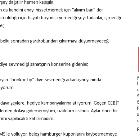
ey dağıtılır hemen kapışılır.
 da kendini enayi hissetmemek için "alıyım bari" der.
n olduğu için hayatı boyunca yemediği şeyi tadanlar, içmediği
er,
ye belki sonradan gardrobundan çıkarmayı düşünmeyeceği
,
 diye sevmediği sanatçının konserine gidenler,
y
layan-"bonkör tip" diye sevmediği arkadaşını yanında
İ
liyorum.
o
Y
ö
edava şeylere, hediye kampanyalarına atlıyorum. Geçen CEBİT
f
erden dolayı gidememiştim, üzüldüm aslında. Aylar önce bir
b
rimi yapılacaktı katılamadım.
P
i SMS'le yolluyor, beleş hamburger kuponlarını kaybetmemeye