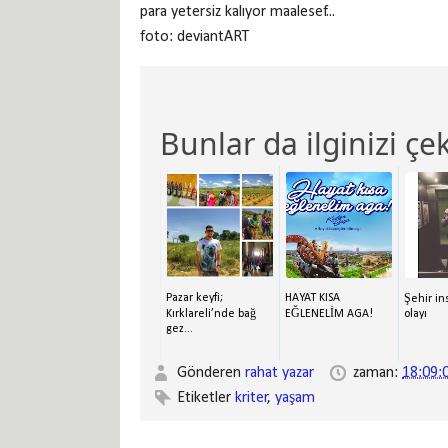
para yetersiz kalıyor maalesef...
foto: deviantART
Bunlar da ilginizi çek
Pazar keyfi;
HAYAT KISA
Şehir in
Kırklareli’nde bağ
EĞLENELİM AGA!
olayı
gez...
Gönderen
rahat yazar
zaman:
18:09:
Etiketler
kriter
,
yaşam