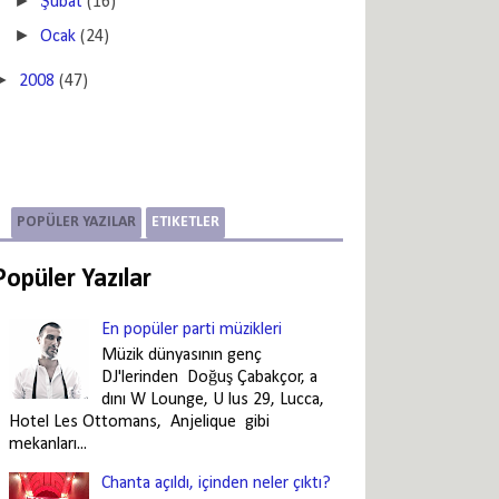
►
Şubat
(16)
►
Ocak
(24)
►
2008
(47)
POPÜLER YAZILAR
ETIKETLER
Popüler Yazılar
En popüler parti müzikleri
Müzik dünyasının genç
DJ'lerinden Doğuş Çabakçor, a
dını W Lounge, U lus 29, Lucca,
Hotel Les Ottomans, Anjelique gibi
mekanları...
Chanta açıldı, içinden neler çıktı?