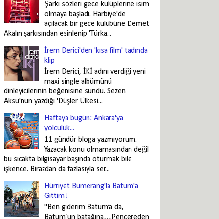
Şarkı sözleri gece kulüplerine isim
olmaya başladı. Harbiye'de
açılacak bir gece kulübüne Demet
Akalın şarkısından esinlenip 'Türka...
İrem Derici'den 'kısa film' tadında
klip
İrem Derici, İKİ adını verdiği yeni
maxi single albümünü
dinleyicilerinin beğenisine sundu. Sezen
Aksu'nun yazdığı 'Düşler Ülkesi...
Haftaya bugün: Ankara'ya
yolculuk...
11 gündür bloga yazmıyorum.
Yazacak konu olmamasından değil
bu sıcakta bilgisayar başında oturmak bile
işkence. Birazdan da fazlasıyla ser...
Hürriyet Bumerang'la Batum'a
Gittim!
"Ben giderim Batum’a da,
Batum’un batağına…Pencereden