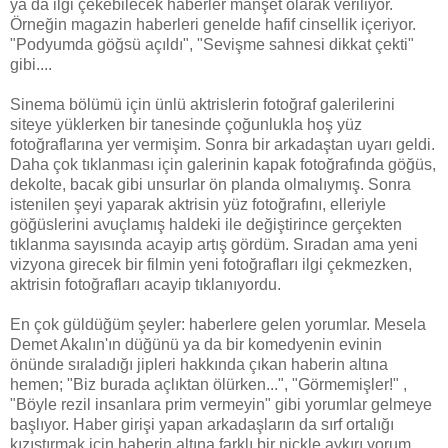
ya da ilgi çekebilecek haberler manşet olarak veriliyor.
Örneğin magazin haberleri genelde hafif cinsellik içeriyor.
"Podyumda göğsü açıldı", "Sevişme sahnesi dikkat çekti"
gibi....
Sinema bölümü için ünlü aktrislerin fotoğraf galerilerini
siteye yüklerken bir tanesinde çoğunlukla hoş yüz
fotoğraflarına yer vermişim. Sonra bir arkadaştan uyarı geldi.
Daha çok tıklanması için galerinin kapak fotoğrafında göğüs,
dekolte, bacak gibi unsurlar ön planda olmalıymış. Sonra
istenilen şeyi yaparak aktrisin yüz fotoğrafını, elleriyle
göğüslerini avuçlamış haldeki ile değiştirince gerçekten
tıklanma sayısında acayip artış gördüm. Sıradan ama yeni
vizyona girecek bir filmin yeni fotoğrafları ilgi çekmezken,
aktrisin fotoğrafları acayip tıklanıyordu.
En çok güldüğüm şeyler: haberlere gelen yorumlar. Mesela
Demet Akalın'ın düğünü ya da bir komedyenin evinin
önünde sıraladığı jipleri hakkında çıkan haberin altına
hemen; "Biz burada açlıktan ölürken...", "Görmemişler!" ,
"Böyle rezil insanlara prim vermeyin" gibi yorumlar gelmeye
başlıyor. Haber girişi yapan arkadaşların da sırf ortalığı
kızıştırmak için haberin altına farklı bir nickle aykırı yorum