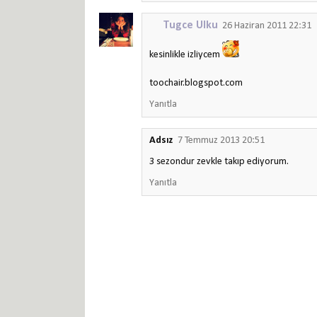
Tugce Ulku
26 Haziran 2011 22:31
kesinlikle izliycem
toochair.blogspot.com
Yanıtla
Adsız
7 Temmuz 2013 20:51
3 sezondur zevkle takıp ediyorum.
Yanıtla