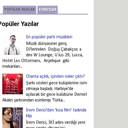
POPÜLER YAZILAR
ETIKETLER
Popüler Yazılar
En popüler parti müzikleri
Müzik dünyasının genç
DJ'lerinden Doğuş Çabakçor, a
dını W Lounge, U lus 29, Lucca,
Hotel Les Ottomans, Anjelique gibi
mekanları...
Chanta açıldı, içinden neler çıktı?
Şarkı sözleri gece kulüplerine isim
olmaya başladı. Harbiye'de
açılacak bir gece kulübüne Demet
Akalın şarkısından esinlenip 'Türka...
İrem Derici'den 'kısa film' tadında
klip
İrem Derici, İKİ adını verdiği yeni