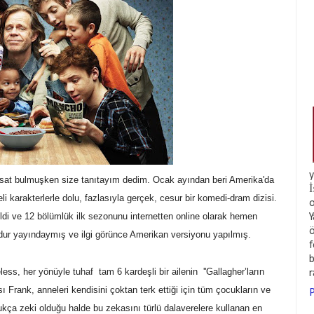
y
ırsat bulmuşken size tanıtayım dedim. Ocak ayından beri Amerika'da
İ
karakterlerle dolu, fazlasıyla gerçek, cesur bir komedi-dram dizisi.
o
eldi ve 12 bölümlük ilk sezonunu internetten online olarak hemen
Y
ö
zondur yayındaymış ve ilgi görünce Amerikan versiyonu yapılmış.
f
b
s, her yönüyle tuhaf tam 6 kardeşli bir ailenin ''Gallagher’ların
 Frank, anneleri kendisini çoktan terk ettiği için tüm çocukların ve
P
ukça zeki olduğu halde bu zekasını türlü dalaverelere kullanan en