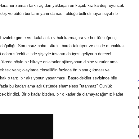
aylara her zaman farklı açıdan yaklaşan en küçük kız kardeş, oyuncak
eş ve bütün bunların yanında nasıl olduğu belli olmayan siyahi bir
Tuvalete girme vs. kalabalık ev hali karmaşası ve her türlü iğrenç
 bu doğallığı. Sorumsuz baba sürekli barda takılıyor ve elinde muhakkak
kü adam sürekli elinde şişeyle insanın da içesi geliyor o derece!
 ülkede böyle bir hikaye anlatsalar ajitasyonun dibine vururlar ama
ecek tek yanı; olaylarda cinselliğin fazlaca ön plana çıkması ve
kak o tarz bir aksiyonun yaşanması. Başroldekiler sevişince bile
e fazla bu kadarı ama adı üstünde shameless "utanmaz" Günlük
ek bir dizi. Bir o kadar bizden, bir o kadar da olamayacağımız kadar