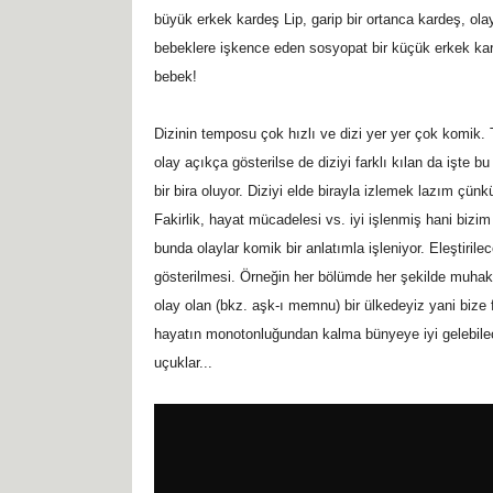
büyük erkek kardeş Lip, garip bir ortanca kardeş, ol
bebeklere işkence eden sosyopat bir küçük erkek kard
bebek!
Dizinin temposu çok hızlı ve dizi yer yer çok komik. 
olay açıkça gösterilse de diziyi farklı kılan da işte
bir bira oluyor. Diziyi elde birayla izlemek lazım çün
Fakirlik, hayat mücadelesi vs. iyi işlenmiş hani bizim
bunda olaylar komik bir anlatımla işleniyor. Eleştiril
gösterilmesi. Örneğin her bölümde her şekilde muhak
olay olan (bkz. aşk-ı memnu) bir ülkedeyiz yani biz
hayatın monotonluğundan kalma bünyeye iyi gelebilec
uçuklar...