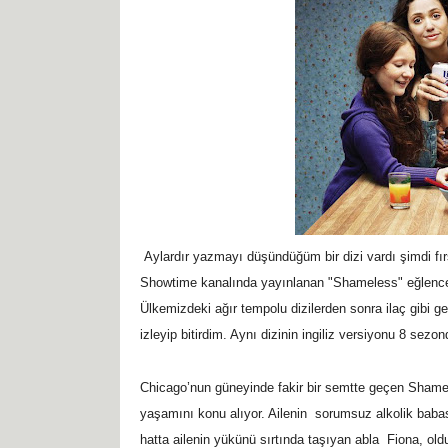
Aylardır yazmayı düşündüğüm bir dizi vardı şimdi f
Showtime kanalında yayınlanan "Shameless" eğlenceli 
Ülkemizdeki ağır tempolu dizilerden sonra ilaç gibi g
izleyip bitirdim. Aynı dizinin ingiliz versiyonu 8 se
Chicago’nun güneyinde fakir bir semtte geçen Shameles
yaşamını konu alıyor. Ailenin sorumsuz alkolik babası
hatta ailenin yükünü sırtında taşıyan abla Fiona, old