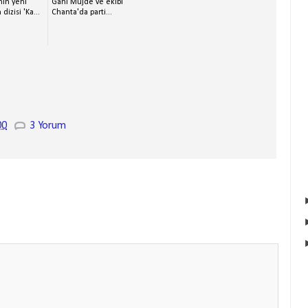
nin yeni
Gani Müjde ve ekibi
izisi 'Ka...
Chanta'da parti...
00
3 Yorum