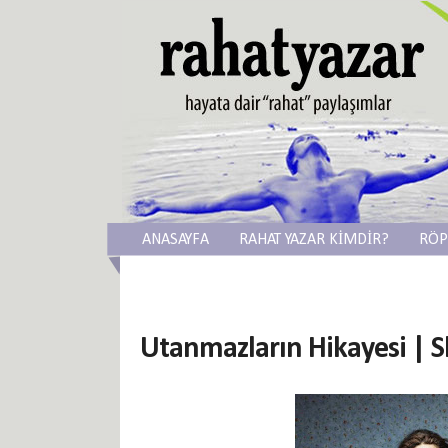
ANASAYFA
RAHAT YAZAR KİMDİR?
RÖP
Utanmazların Hikayesi | 