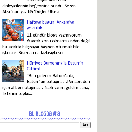
maxi single albümünü
dinleyicilerinin beğenisine sundu. Sezen
Aksu'nun yazdığı 'Düşler Ülkesi...
Haftaya bugün: Ankara'ya
yolculuk...
11 gündür bloga yazmıyorum.
Yazacak konu olmamasından değil
bu sıcakta bilgisayar başında oturmak bile
işkence. Birazdan da fazlasıyla ser...
Hürriyet Bumerang'la Batum'a
Gittim!
"Ben giderim Batum’a da,
Batum’un batağına…Pencereden
içeri al beni otağına… Nazlı yarim geldim sana,
fistanını toplas...
Bu Blogda Ara