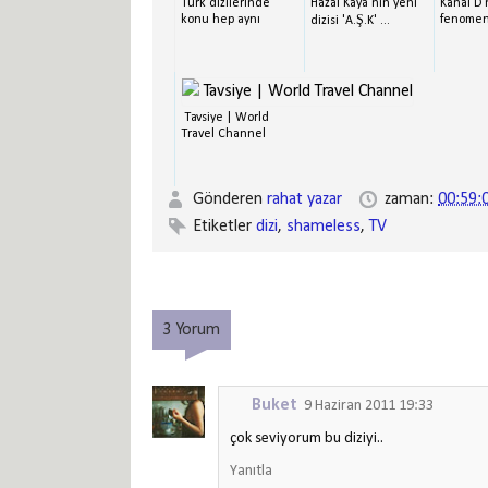
Türk dizilerinde
Hazal Kaya'nın yeni
Kanal D'
konu hep aynı
fenomen d
dizisi 'A.Ş.K' ...
Tavsiye | World
Travel Channel
Gönderen
rahat yazar
zaman:
00:59:
Etiketler
dizi
,
shameless
,
TV
3 Yorum
Buket
9 Haziran 2011 19:33
çok seviyorum bu diziyi..
Yanıtla