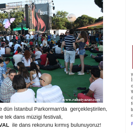
y
İ
o
Y
ö
f
 dün İstanbul Parkorman'da gerçekleştirilen,
b
ve tek dans müzigi festivali,
P
IVAL
ile dans rekorunu kırmış bulunuyoruz!