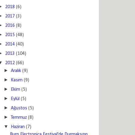
►
2018
(6)
►
2017
(3)
►
2016
(8)
►
2015
(48)
►
2014
(40)
►
2013
(104)
▼
2012
(66)
►
Aralık
(9)
►
Kasım
(9)
►
Ekim
(5)
►
Eylül
(5)
►
Ağustos
(5)
►
Temmuz
(8)
▼
Haziran
(7)
Burn Electronica Festival'de Durmaksızın