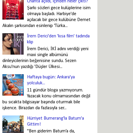
Chanta açıldı, içinden neler çıktı?
Şarkı sözleri gece kulüplerine isim
olmaya başladı. Harbiye'de
açılacak bir gece kulübüne Demet
Akalın şarkısından esinlenip 'Türka...
İrem Derici'den 'kısa film' tadında
klip
İrem Derici, İKİ adını verdiği yeni
maxi single albümünü
dinleyicilerinin beğenisine sundu. Sezen
Aksu'nun yazdığı 'Düşler Ülkesi...
Haftaya bugün: Ankara'ya
yolculuk...
11 gündür bloga yazmıyorum.
Yazacak konu olmamasından değil
bu sıcakta bilgisayar başında oturmak bile
işkence. Birazdan da fazlasıyla ser...
Hürriyet Bumerang'la Batum'a
Gittim!
"Ben giderim Batum’a da,