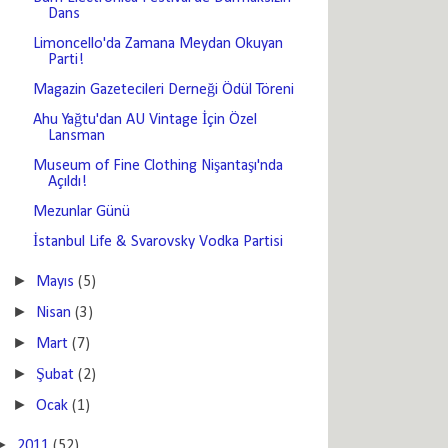
Dans
Limoncello'da Zamana Meydan Okuyan
Parti!
Magazin Gazetecileri Derneği Ödül Töreni
Ahu Yağtu'dan AU Vintage İçin Özel
Lansman
Museum of Fine Clothing Nişantaşı'nda
Açıldı!
Mezunlar Günü
İstanbul Life & Svarovsky Vodka Partisi
►
Mayıs
(5)
►
Nisan
(3)
►
Mart
(7)
►
Şubat
(2)
►
Ocak
(1)
►
2011
(52)