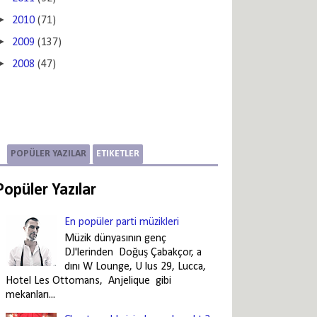
►
2010
(71)
►
2009
(137)
►
2008
(47)
POPÜLER YAZILAR
ETIKETLER
Popüler Yazılar
En popüler parti müzikleri
Müzik dünyasının genç
DJ'lerinden Doğuş Çabakçor, a
dını W Lounge, U lus 29, Lucca,
Hotel Les Ottomans, Anjelique gibi
mekanları...