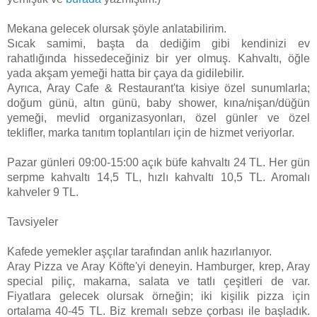
Mekana gelecek olursak şöyle anlatabilirim.
Sıcak samimi, başta da dediğim gibi kendinizi ev
rahatlığında hissedeceğiniz bir yer olmuş. Kahvaltı, öğle
yada akşam yemeği hatta bir çaya da gidilebilir.
Ayrıca, Aray Cafe & Restaurant'ta kisiye özel sunumlarla;
doğum günü, altın günü, baby shower, kına/nişan/düğün
yemeği, mevlid organizasyonları, özel günler ve özel
teklifler, marka tanıtım toplantıları için de hizmet veriyorlar.
Pazar günleri 09:00-15:00 açık büfe kahvaltı 24 TL. Her gün
serpme kahvaltı 14,5 TL, hızlı kahvaltı 10,5 TL. Aromalı
kahveler 9 TL.
Tavsiyeler
Kafede yemekler aşçılar tarafından anlık hazırlanıyor.
Aray Pizza ve Aray Köfte'yi deneyin. Hamburger, krep, Aray
special piliç, makarna, salata ve tatlı çeşitleri de var.
Fiyatlara gelecek olursak örneğin; iki kişilik pizza için
ortalama 40-45 TL. Biz kremalı sebze çorbası ile başladık.