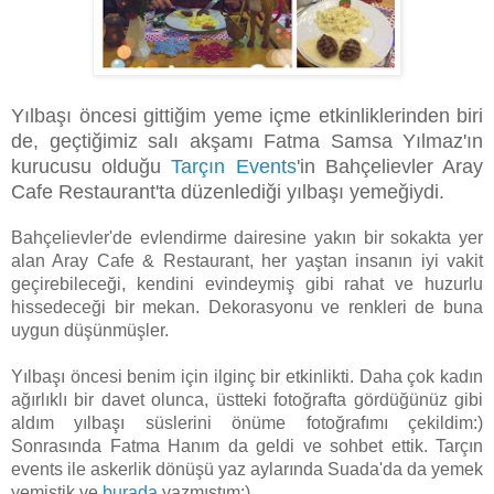
Yılbaşı öncesi gittiğim yeme içme etkinliklerinden biri
de, geçtiğimiz salı akşamı Fatma Samsa Yılmaz'ın
kurucusu olduğu
Tarçın Events
'in Bahçelievler Aray
Cafe Restaurant'ta düzenlediği yılbaşı yemeğiydi.
Bahçelievler'de evlendirme dairesine yakın bir sokakta yer
alan Aray Cafe & Restaurant,
her yaştan insanın iyi vakit
geçirebileceği, kendini evindeymiş gibi rahat ve huzurlu
hissedeceği bir mekan. Dekorasyonu ve renkleri de buna
uygun düşünmüşler.
Yılbaşı öncesi benim için ilginç bir etkinlikti. Daha çok kadın
ağırlıklı bir davet olunca, üstteki fotoğrafta gördüğünüz gibi
aldım yılbaşı süslerini önüme fotoğrafımı çekildim:)
Sonrasında Fatma Hanım da geldi ve sohbet ettik. Tarçın
events ile askerlik dönüşü yaz aylarında Suada'da da yemek
yemiştik ve
burada
yazmıştım:)