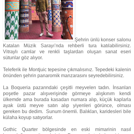
Şehrin ünlü konser salonu
Katalan Müzik Sarayı’nda rehberli tura katılabilirsiniz.
Vitraylı camlar ve renkli taşlardan oluşan sanat eseri
sütunlar göz alıyor.
Teleferik ile Montjuic tepesine çıkmalısınız. Tepedeki kalenin
önünden şehrin panaromik manzarasını seyredebilirsiniz.
La Boqueria pazarındaki çeşitli meyvelerı tadın. İnsanları
poşetle pazar alışverişinde görmeye alışkınım kendi
ülkemde ama burada kasadan numara alıp, küçük kaplarla
ayak üstü meyve satın alıp yiyenleri görünce, olması
gereken bu dedim.
Sunum önemli. Balıkları, karidesleri bile
külaha koyup satıyorlar.
Gothic Quarter bölgesinde en eski mimarinin nasıl