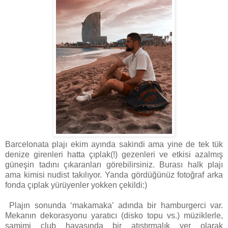
Barcelonata plajı ekim ayında sakindi ama yine de tek tük
denize girenleri hatta çıplak(!) gezenleri ve etkisi azalmış
güneşin tadını çıkaranları görebilirsiniz. Burası halk plajı
ama kimisi nudist takılıyor. Yanda gördüğünüz fotoğraf arka
fonda çıplak yürüyenler yokken çekildi:)
Plajın sonunda ‘makamaka’ adında bir hamburgerci var.
Mekanın dekorasyonu yaratıcı (disko topu vs.) müziklerle,
samimi club havasında bir atıştırmalık yer olarak