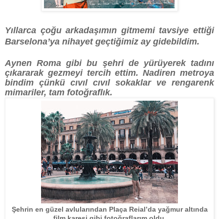
Yıllarca çoğu arkadaşımın gitmemi tavsiye ettiği
Barselona’ya nihayet geçtiğimiz ay gidebildim.
Aynen Roma gibi bu şehri de yürüyerek tadını
çıkararak gezmeyi tercih ettim. Nadiren metroya
bindim çünkü cıvıl cıvıl sokaklar ve rengarenk
mimariler, tam fotoğraflık.
Şehrin en güzel avlularından Plaça Reial’da yağmur altında
film karesi gibi fotoğraflarım oldu.