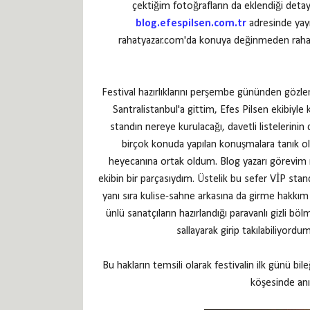
çektiğim fotoğrafların da eklendiği detay
blog.efespilsen.com.tr
adresinde yay
rahatyazar.com'da konuya değinmeden rah
Festival hazırlıklarını perşembe gününden göz
Santralistanbul'a gittim, Efes Pilsen ekibiyl
standın nereye kurulacağı, davetli listelerini
birçok konuda yapılan konuşmalara tanık o
heyecanına ortak oldum. Blog yazarı görevim
ekibin bir parçasıydım. Üstelik bu sefer VİP sta
yanı sıra kulise-sahne arkasına da girme hakkım 
ünlü sanatçıların hazırlandığı paravanlı gizli b
sallayarak girip takılabiliyordum
Bu hakların temsili olarak festivalin ilk günü b
köşesinde anı 