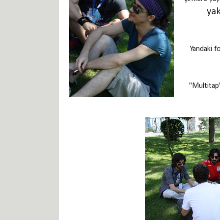
ya
Yandaki f
"Multitap