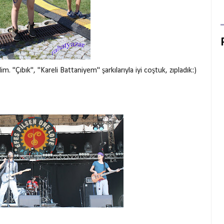
m. "Çıbık", "Kareli Battaniyem" şarkılarıyla iyi coştuk, zıpladık:)