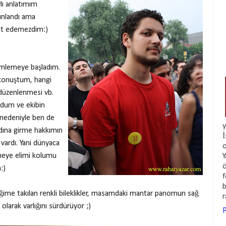
lı anlatımım
ınlandı ama
at edemezdim:)
lemlemeye başladım.
e konuştum, hangi
n düzenlenmesi vb.
ldum ve ekibin
 nedeniyle ben de
y
ndına girme hakkımın
İ
vardı. Yani dünyaca
o
ölmeye elimi kolumu
Y
ö
:)
f
b
ileğime takılan renkli bileklikler, masamdaki mantar panomun sağ
olarak varlığını sürdürüyor ;)
P