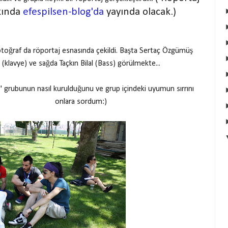
kında
efespilsen-blog'da
yayında olacak.)
otoğraf da röportaj esnasında çekildi. Başta Sertaç Özgümüş
(klavye) ve sağda Taçkın Bilal (Bass) görülmekte...
" grubunun nasıl kurulduğunu ve grup içindeki uyumun sırrını
onlara sordum:)