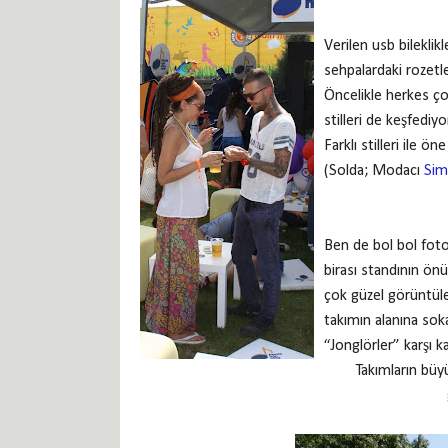
Verilen usb bileklik
sehpalardaki rozetler
Öncelikle herkes çok 
stilleri de keşfedi
Farklı stilleri ile ön
(Solda; Modacı
Sim
Ben de bol bol fot
birası standının ön
çok güzel görüntül
takımın alanına sok
“Jonglörler” karşı ka
Takımların büyü