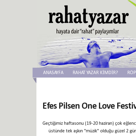
ANASAYFA
RAHAT YAZAR KİMDİR?
RÖP
Efes Pilsen One Love Festiv
Geçtiğimiz haftasonu (19-20 haziran) çok eğlenceli
üstünde tek aşkın "müzik" olduğu güzel 2 gü