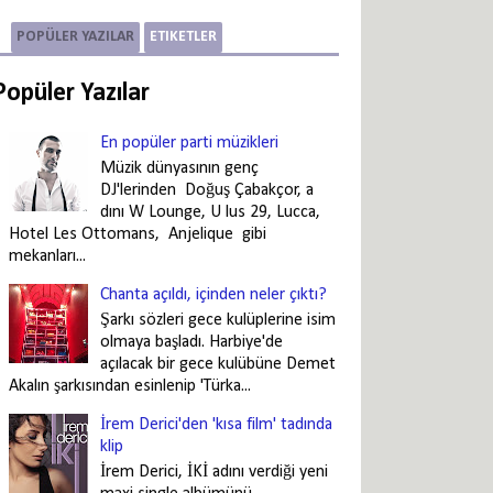
POPÜLER YAZILAR
ETIKETLER
Popüler Yazılar
En popüler parti müzikleri
Müzik dünyasının genç
DJ'lerinden Doğuş Çabakçor, a
dını W Lounge, U lus 29, Lucca,
Hotel Les Ottomans, Anjelique gibi
mekanları...
Chanta açıldı, içinden neler çıktı?
Şarkı sözleri gece kulüplerine isim
olmaya başladı. Harbiye'de
açılacak bir gece kulübüne Demet
Akalın şarkısından esinlenip 'Türka...
İrem Derici'den 'kısa film' tadında
klip
İrem Derici, İKİ adını verdiği yeni