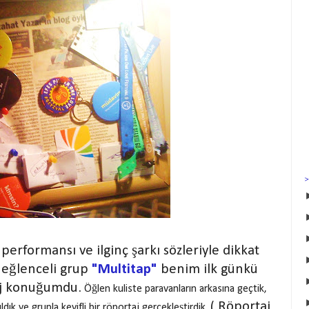
performansı ve ilginç şarkı sözleriyle dikkat
 eğlenceli grup
"Multitap"
benim ilk günkü
j konuğumdu.
Öğlen kuliste paravanların arkasına geçtik,
( Röportaj
ldık ve grupla keyifli bir röportaj gerçekleştirdik.