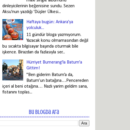
maxi single albümünü
dinleyicilerinin beğenisine sundu. Sezen
Aksu'nun yazdığı 'Düşler Ülkesi...
Haftaya bugün: Ankara'ya
yolculuk...
11 gündür bloga yazmıyorum.
Yazacak konu olmamasından değil
bu sıcakta bilgisayar başında oturmak bile
işkence. Birazdan da fazlasıyla ser...
Hürriyet Bumerang'la Batum'a
Gittim!
"Ben giderim Batum’a da,
Batum’un batağına…Pencereden
içeri al beni otağına… Nazlı yarim geldim sana,
fistanını toplas...
Bu Blogda Ara