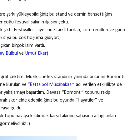
lere şarkı yükleyebildiğiniz bu stand ve demin bahsettiğim
 çoğu festival sakinin ilgisini çekti.
şıktı. Festivaller sayesinde farklı tarzları, son trendleri ve garip
yoruz ya bu çok hoşuma gidiyor:)
e çıkan birçok isim vardı.
ay Bülbül
ve
Umut Eker
)
oğraf çektim. Muzikicinefes standının yanında bulunan Bomonti
üne kurulan ve “
Battalbol Müsabakası
” adı verilen etkinlikte de
er yakalamayı başardım. Devasa “Bomonti” topunu rakip
arak skor elde edebildiğiniz bu oyunda “Hayatiler” ve
rşıya geldi.
k topu havaya kaldırarak karşı takımın sahasına attığı anları
görmeliydiniz :)