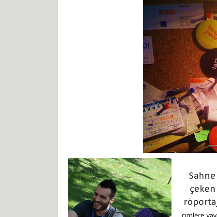
Sahne 
çeken
röporta
çimlere yayı