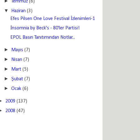
►
Temmuz
(6)
▼
Haziran
(3)
Efes Pilsen One Love Festival İzlenimleri-1
İnsomnia by Beck's - 80'ler Partisi!
EPOL Basın Tanıtımından Notlar...
►
Mayıs
(7)
►
Nisan
(7)
►
Mart
(5)
►
Şubat
(7)
►
Ocak
(6)
►
2009
(137)
►
2008
(47)