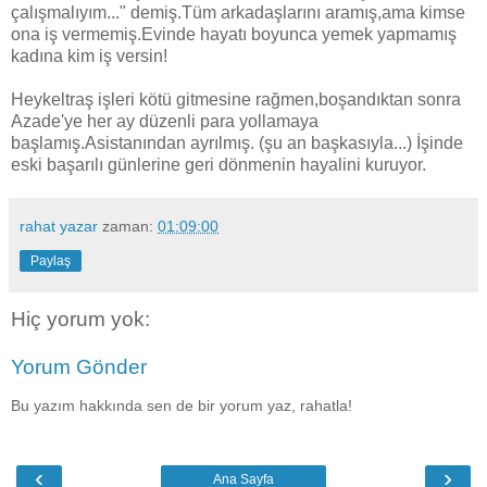
çalışmalıyım..." demiş.Tüm arkadaşlarını aramış,ama kimse
ona iş vermemiş.Evinde hayatı boyunca yemek yapmamış
kadına kim iş versin!
Heykeltraş işleri kötü gitmesine rağmen,boşandıktan sonra
Azade'ye her ay düzenli para yollamaya
başlamış.Asistanından ayrılmış. (şu an başkasıyla...) İşinde
eski başarılı günlerine geri dönmenin hayalini kuruyor.
rahat yazar
zaman:
01:09:00
Paylaş
Hiç yorum yok:
Yorum Gönder
Bu yazım hakkında sen de bir yorum yaz, rahatla!
‹
›
Ana Sayfa