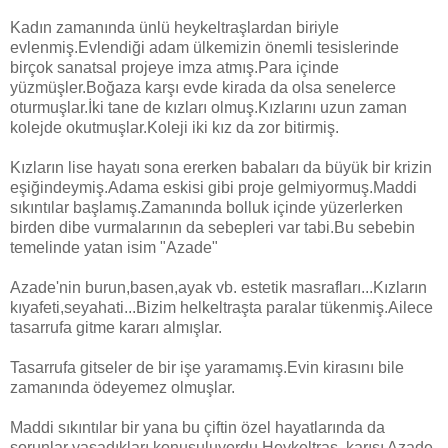
Kadın zamanında ünlü heykeltraşlardan biriyle
evlenmiş.Evlendiği adam ülkemizin önemli tesislerinde
birçok sanatsal projeye imza atmış.Para içinde
yüzmüşler.Boğaza karşı evde kirada da olsa senelerce
oturmuşlar.İki tane de kızları olmuş.Kızlarını uzun zaman
kolejde okutmuşlar.Koleji iki kız da zor bitirmiş.
Kızların lise hayatı sona ererken babaları da büyük bir krizin
eşiğindeymiş.Adama eskisi gibi proje gelmiyormuş.Maddi
sıkıntılar başlamış.Zamanında bolluk içinde yüzerlerken
birden dibe vurmalarının da sebepleri var tabi.Bu sebebin
temelinde yatan isim "Azade"
Azade'nin burun,basen,ayak vb. estetik masrafları...Kızların
kıyafeti,seyahati...Bizim helkeltraşta paralar tükenmiş.Ailece
tasarrufa gitme kararı almışlar.
Tasarrufa gitseler de bir işe yaramamış.Evin kirasını bile
zamanında ödeyemez olmuşlar.
Maddi sıkıntılar bir yana bu çiftin özel hayatlarında da
sorunlar yaşadıkları konuşuluyordu.Heykeltraş, karısı Azade