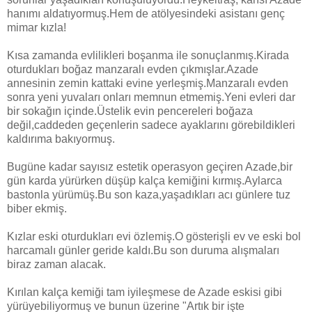
hanımı aldatıyormuş.Hem de atölyesindeki asistanı genç
mimar kızla!
Kısa zamanda evlilikleri boşanma ile sonuçlanmış.Kirada
oturdukları boğaz manzaralı evden çıkmışlar.Azade
annesinin zemin kattaki evine yerleşmiş.Manzaralı evden
sonra yeni yuvaları onları memnun etmemiş.Yeni evleri dar
bir sokağın içinde.Üstelik evin pencereleri boğaza
değil,caddeden geçenlerin sadece ayaklarını görebildikleri
kaldırıma bakıyormuş.
Bugüne kadar sayısız estetik operasyon geçiren Azade,bir
gün karda yürürken düşüp kalça kemiğini kırmış.Aylarca
bastonla yürümüş.Bu son kaza,yaşadıkları acı günlere tuz
biber ekmiş.
Kızlar eski oturdukları evi özlemiş.O gösterişli ev ve eski bol
harcamalı günler geride kaldı.Bu son duruma alışmaları
biraz zaman alacak.
Kırılan kalça kemiği tam iyileşmese de Azade eskisi gibi
yürüyebiliyormuş ve bunun üzerine "Artık bir işte