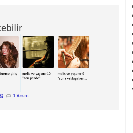
ebilir
öneme giriş
melis ve yaşamı-10
melis ve yaşamı-9
"son perde"
"sona yaklaşırken...
00
1 Yorum