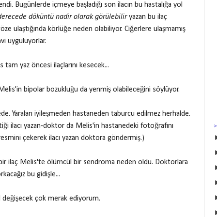
lendi. Bugünlerde içmeye başladığı son ilacın bu hastalığa yol
 derecede döküntü nadir olarak görülebilir
yazan bu ilaç
 göze ulaştığında körlüğe neden olabiliyor. Ciğerlere ulaşmamış
vi uyguluyorlar.
tam yaz öncesi ilaçlarını kesecek...
elis'in bipolar bozukluğu da yenmiş olabileceğini söylüyor.
e. Yaraları iyileşmeden hastaneden taburcu edilmez herhalde.
i ilacı yazan-doktor da Melis'in hastanedeki fotoğrafını
 resmini çekerek ilacı yazan doktora göndermiş.)
n bir ilaç Melis'te ölümcül bir sendroma neden oldu. Doktorlara
acağız bu gidişle...
sıl değişecek çok merak ediyorum.