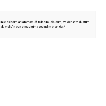
ak linke tikladim anlatamam!!! tikladim, okudum, ve dehsete dustum
daki melis'in ben olmadigima sevindim bi an da:/