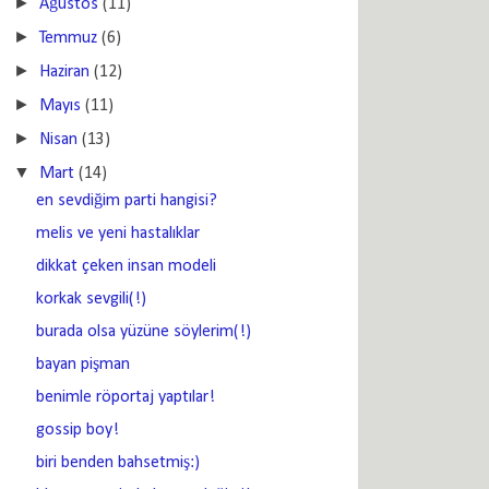
►
Ağustos
(11)
►
Temmuz
(6)
►
Haziran
(12)
►
Mayıs
(11)
►
Nisan
(13)
▼
Mart
(14)
en sevdiğim parti hangisi?
melis ve yeni hastalıklar
dikkat çeken insan modeli
korkak sevgili(!)
burada olsa yüzüne söylerim(!)
bayan pişman
benimle röportaj yaptılar!
gossip boy!
biri benden bahsetmiş:)