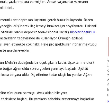
nulu yazılarıma ara vermiştim. Ancak yaşananlar yazmamı
k edici...
 zorunlu antidepresan ilaçlarını içerek huzur buluyordu. Bazen
eceğini düşünerek ilaç içmeyi bırakacağını söylüyordu. Haklıydı
(özellikle manik depresif tedavisindeki ilaçlar.)
Bipolar bozukluk
stalıkların tedavisinde de kullanılıyor. Örneğin epilepsi
Melis isyan etmekte çok haklı. Hele prospektüsler intihar mektubu
keste görülmeyebilir.
y
gün Melis'in dudağında bir uçuk çıkana kadar. Uçuktan ne olur?
İ
e boğaz ağrısı oldu sonra gözleri yanmaya başladı. Üşüttü
o
koca bir yara oldu. Diş etlerine kadar ulaştı bu yaralar. Ağzını
Y
ö
f
b
tüm vücudunu sarmıştı. Ayak altları bile yara
tkiklere başladı. Bu yaraların sebebini araştırmaya başladılar.
P