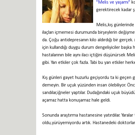
"Melis ve yaşamı"
ko
gerektirecek kadar şo
Melis,kış günlerinde
ilaçları içmemesi durumunda birşeylerin değişmey
da. Çoğu antidepresanın kilo aldırdığı bir gerçek. 
için kullandığı duygu durum dengeliyiciler başka ha
hastalarının bile aynı ilacı içtiğini düşünürsek 
gibi. Yan etkiler çok fazla. Tabi bu yan etkiler her
Kış günleri gayet huzurlu geçiyordu ta ki geçen 
demeyin. Bir uçuk yüzünden insan ölebiliyor. Önc
sandılar,iğneler yaptılar. Dudağındaki uçuk büyüdü 
açamaz hatta konuşamaz hale geldi.
Sonunda araştırma hastanesine yatırdılar. Yaralar 
oldu,yürüyemiyordu artık. Hastanedeki doktorlar te