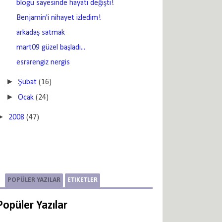
blogu sayesinde hayatı değişti!
Benjamin'i nihayet izledim!
arkadaş satmak
mart09 güzel başladı...
esrarengiz nergis
►
Şubat
(16)
►
Ocak
(24)
►
2008
(47)
POPÜLER YAZILAR
ETIKETLER
Popüler Yazılar