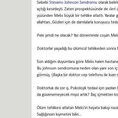
Sebebi
Stevens-Johnson Sendromu
olarak belir
açtığı kesinleşti. Zaten prospektüsünde de
ileri
yüzünden Melis büyük bir tehlike atlattı. Yaralar
allahtan...Gözleri için de damlalarla koruyucu teda
Peki şimdi ne olacak? Yaz döneminde coşan Melis 
Doktorlar yaşadığı bu ölümcül tehlikeden sonra M
Son aldığım duyumlara göre Melis halen hastaned
Bu johnson sendromuna neden olan-yani son içtiğ
görmüş. (Başka bir doktor cep telefonu ile kızın
Doktorluk da zor iş. Psikolojik tedavi için yazıla
da güvenemeyecek miyiz artık? İlaç içmekten kork
Ölüm tehlikesi atlatan Melis'in hayata bakışı na
Sağlığınızın kıymetini bilin...