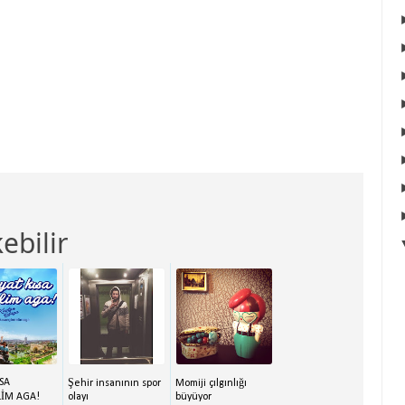
ebilir
SA
Şehir insanının spor
Momiji çılgınlığı
İM AGA!
olayı
büyüyor