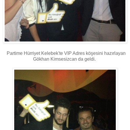
Partime Hürriyet Kelebek'te VIP Adres köşesini hazırlayan
Gökhan Kimsesizcan da geldi.