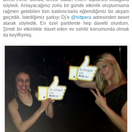
söyledi. Anlayacağınız zorlu bir günde etkinlik oluşturmama
rağmen gelebilen tüm katılımcılarla eğlendiğimiz bir akşam
geçirdik. İstediğimiz şarkıyı Dj'e
@hittpera
adresinden tweet
atarak söyledik. En özel partilerde hep davetli olurdum.
Şimdi bir etkinlikte davet eden ev sahibi konumunda olmak
da keyifliymiş.