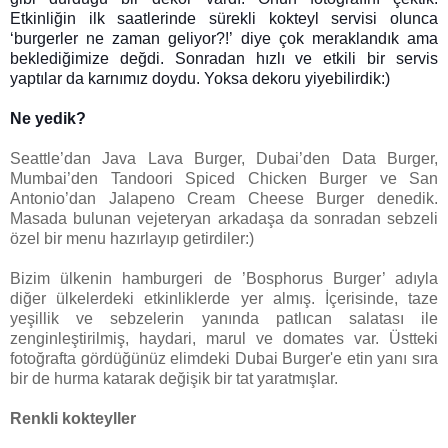
Etkinliğin ilk saatlerinde sürekli kokteyl servisi olunca
‘burgerler ne zaman geliyor?!’ diye çok meraklandık ama
beklediğimize değdi. Sonradan hızlı ve etkili bir servis
yaptılar da karnımız doydu. Yoksa dekoru yiyebilirdik:)
Ne yedik?
Seattle’dan Java Lava Burger, Dubai’den Data Burger,
Mumbai’den Tandoori Spiced Chicken Burger ve San
Antonio’dan Jalapeno Cream Cheese Burger denedik.
Masada bulunan vejeteryan arkadaşa da sonradan sebzeli
özel bir menu hazırlayıp getirdiler:)
Bizim ülkenin hamburgeri de ’Bosphorus Burger’ adıyla
diğer ülkelerdeki etkinliklerde yer almış. İçerisinde, taze
yeşillik ve sebzelerin yanında patlıcan salatası ile
zenginleştirilmiş, haydari, marul ve domates var. Üstteki
fotoğrafta gördüğünüz elimdeki Dubai Burger'e etin yanı sıra
bir de hurma katarak değişik bir tat yaratmışlar.
Renkli kokteyller